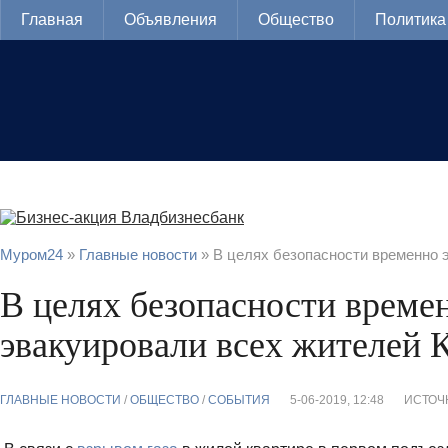
Главная
Объявления
Общество
Политика
Муром24
»
Главные новости
» В целях безопасности временно 
В целях безопасности време
эвакуировали всех жителей 
ГЛАВНЫЕ НОВОСТИ
/
ОБЩЕСТВО
/
СОБЫТИЯ
5-06-2019, 12:48
ИСТОЧ