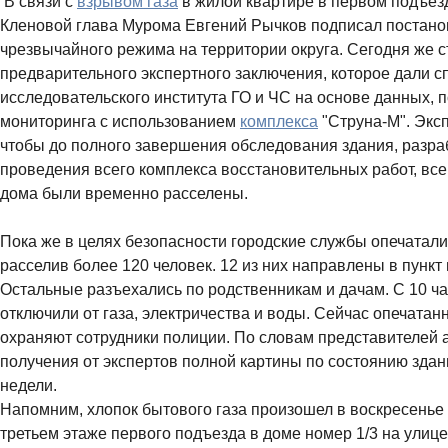
В связи с
взрывом газа
в жилой квартире в первом подъезд
Кленовой глава Мурома Евгений Рычков подписал постано
чрезвычайного режима на территории округа. Сегодня же с
предварительного экспертного заключения, которое дали с
исследовательского института ГО и ЧС на основе данных, 
мониторинга с использованием
комплекса
"Струна-М". Эксп
чтобы до полного завершения обследования здания, разраб
проведения всего комплекса восстановительных работ, вс
дома были временно расселены.
Пока же в целях безопасности городские службы опечатали
расселив более 120 человек. 12 из них направлены в пунк
Остальные разъехались по родственникам и дачам. С 10 ча
отключили от газа, электричества и воды. Сейчас опечатан
охраняют сотрудники полиции. По словам представителей 
получения от экспертов полной картины по состоянию зда
недели.
Напомним, хлопок бытового газа произошел в воскресенье в
третьем этаже первого подъезда в доме номер 1/3 на улиц