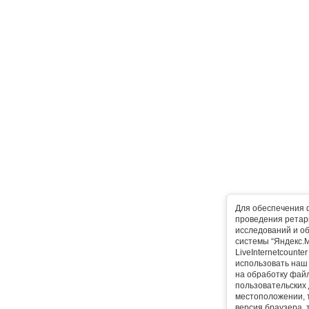
Для обеспечения 
проведения ретарг
исследований и о
системы “Яндекс.М
LiveInternetcounte
использовать наш 
на обработку фай
пользовательских 
местоположении, т
версия браузера, 