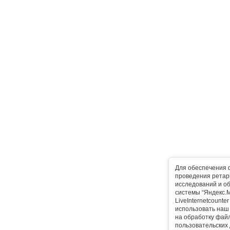
Для обеспечения 
проведения ретарг
исследований и о
системы “Яндекс.М
LiveInternetcounte
использовать наш 
на обработку фай
пользовательских 