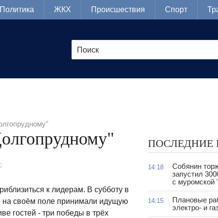
Политика
ЖКХ
Происшествия
Спорт
Тр
олгопрудному"
Долгопрудному"
ПОСЛЕДНИЕ
:
Собянин тор
14:18
запустил 300
с муромской 
иблизиться к лидерам. В субботу в
Плановые ра
е на своём поле принимали идущую
14:15
электро- и г
ве гостей - три победы в трёх