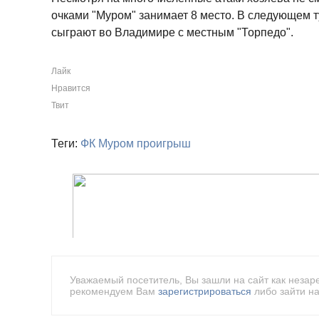
очками "Муром" занимает 8 место. В следующем 
сыграют во Владимире с местным "Торпедо".
Лайк
Нравится
Твит
Теги:
ФК Муром
проигрыш
Уважаемый посетитель, Вы зашли на сайт как незар
рекомендуем Вам
зарегистрироваться
либо зайти на