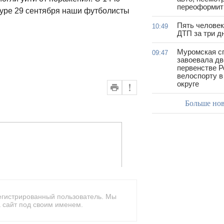
переоформить
туре 29 сентября наши футболисты
Пять человек
10:49
ДТП за три д
Муромская с
09:47
завоевала дв
первенстве Р
велоспорту 
округе
Больше но
егистрированный пользователь. Мы
 сайт под своим именем.