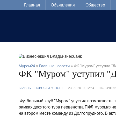
Главная
Объявления
Общество
Муром24
»
Главные новости
» ФК "Муром" уступил "Д
ФК "Муром" уступил "
ГЛАВНЫЕ НОВОСТИ
/
CПОРТ
23-09-2019, 12:54
ИСТОЧНИК
Футбольный клуб "Муром" упустил возможность пр
рамках десятого тура первенства ПФЛ муромлян
на втором месте команду из Долгопрудного. В акти