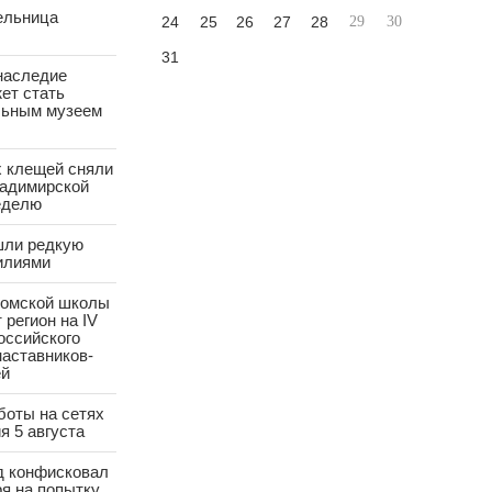
ельница
24
25
26
27
28
29
30
31
наследие
ет стать
ьным музеем
х клещей сняли
ладимирской
еделю
шли редкую
илиями
ромской школы
 регион на IV
оссийского
аставников-
ей
боты на сетях
я 5 августа
д конфисковал
ря на попытку