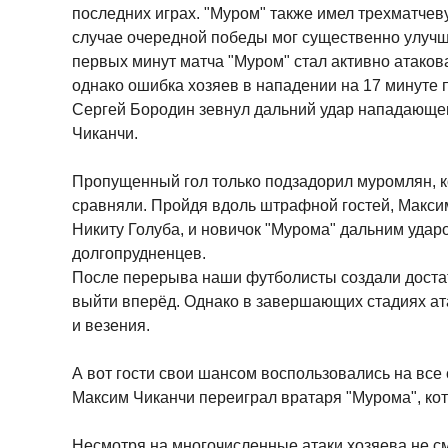
последних играх. "Муром" также имел трехматче
случае очередной победы мог существенно улучш
первых минут матча "Муром" стал активно атакова
однако ошибка хозяев в нападении на 17 минуте 
Сергей Бородин зевнул дальний удар нападающе
Чиканчи.
Пропущенный гол только подзадорил муромлян, к
сравняли. Пройдя вдоль штрафной гостей, Макси
Никиту Голуба, и новичок "Мурома" дальним удар
долгопрудненцев.
После перерыва наши футболисты создали доста
выйти вперёд. Однако в завершающих стадиях ат
и везения.
А вот гости свои шансом воспользовались на все 
Максим Чиканчи переиграл вратаря "Мурома", ко
Несмотря на многочисленные атаки хозяева не см