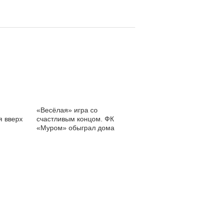
«Весёлая» игра со
я вверх
счастливым концом. ФК
«Муром» обыграл дома
«Псков-747»