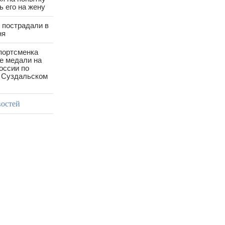
 его на жену
 пострадали в
ня
портсменка
е медали на
оссии по
в Суздальском
востей