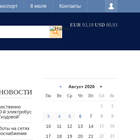
анспорт
8 июля
Контакты
EUR
93,19
USD
80,93
«
Август 2026 »
 НОВОСТИ
Пн
Вт
Ср
Чт
Пт
Сб
Вс
1
2
жественно
0-й электробус
3
4
5
6
7
8
9
"ходовой"
10
11
12
13
14
15
16
боты на сетях
азоснабжения
17
18
19
20
21
22
23