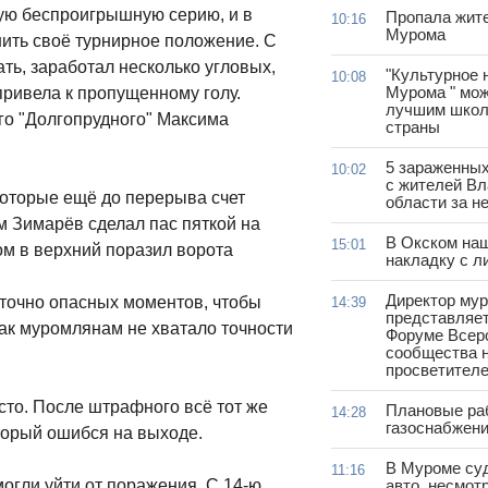
вую беспроигрышную серию, и в
Пропала жит
10:16
Мурома
ить своё турнирное положение. С
ть, заработал несколько угловых,
"Культурное 
10:08
Мурома " мож
привела к пропущенному голу.
лучшим школ
го "Долгопрудного" Максима
страны
5 зараженны
10:02
с жителей В
оторые ещё до перерыва счет
области за н
м Зимарёв сделал пас пяткой на
В Окском на
15:01
ом в верхний поразил ворота
накладку с л
Директор му
точно опасных моментов, чтобы
14:39
представляет
ак муромлянам не хватало точности
Форуме Всер
сообщества н
просветител
сто. После штрафного всё тот же
Плановые ра
14:28
газоснабжени
торый ошибся на выходе.
В Муроме су
11:16
огли уйти от поражения. С 14-ю
авто, несмот