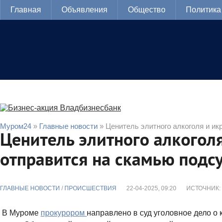
Главная
Объявления
Общество
Политика
Муром24
»
Главные новости
» Ценитель элитного алкоголя и и
Ценитель элитного алкогол
отправится на скамью под
ГЛАВНЫЕ НОВОСТИ
/
ПРОИСШЕСТВИЯ
22-04-2025, 09:20
ИСТОЧНИК:
В Муроме
прокурором
направлено в суд уголовное дело о 