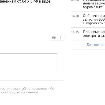
енением ст. 64 УК РФ в виде
деньги верну
муромлянке
Собянин тор
14:18
запустил 300
с муромской 
Плановые ра
14:15
электро- и г
Больше но
егистрированный пользователь. Мы
 сайт под своим именем.