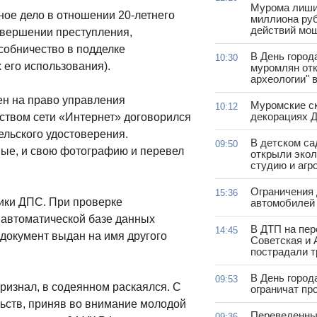
Мурома лиши
ное дело в отношении 20-летнего
миллиона руб
действий мо
овершении преступления,
пособничество в подделке
В День город
10:30
 его использования).
муромлян отк
археологии" 
мен на право управления
Муромские ск
10:12
декорациях Д
дством сети «Интернет» договорился
ельского удостоверения.
В детском с
09:50
ные, и свою фотографию и перевел
открыли эко
студию и агр
Ограничения
15:36
ники ДПС. При проверке
автомобилей 
 автоматической базе данных
В ДТП на пер
14:45
документ выдан на имя другого
Советская и 
пострадали т
В День город
09:53
изнал, в содеянном раскаялся. С
ограничат пр
льств, приняв во внимание молодой
Переведенны
09:36