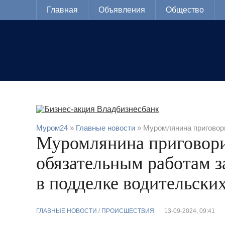
Главная
Объявления
Общество
Муром24
»
Главные новости
» Муромлянина приговори
Муромлянина приговори
обязательным работам з
в подделке водительски
ГЛАВНЫЕ НОВОСТИ
/
ПРОИСШЕСТВИЯ
13-09-2024, 09:41