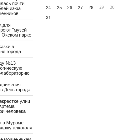
лась почти
24
25
26
27
28
29
30
лей из-за
шенников
31
а для
роют "музей
в Окском парке
азки в
ня города
аду №13
логическую
олабораторию
 движения
в День города
екрестке улиц
Артема
ри человека
а в Муроме
одажу алкоголя
е мошенникам