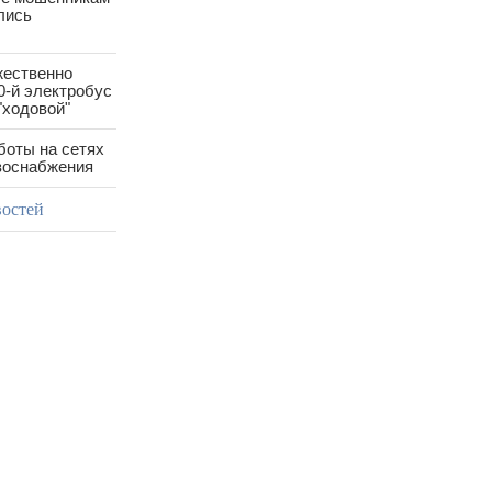
лись
жественно
0-й электробус
"ходовой"
боты на сетях
азоснабжения
востей