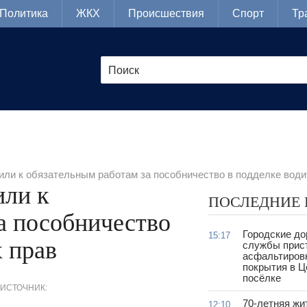
Политика
ЖКХ
Происшествия
Спорт
Тр
ли к обязательным работам за пособничество в подделке води
ли к
ПОСЛЕДНИЕ
а пособничество
Городские д
15:17
х прав
службы прис
асфальтиров
покрытия в 
посёлке
ИСТОЧНИК:
70-летняя жи
12:10