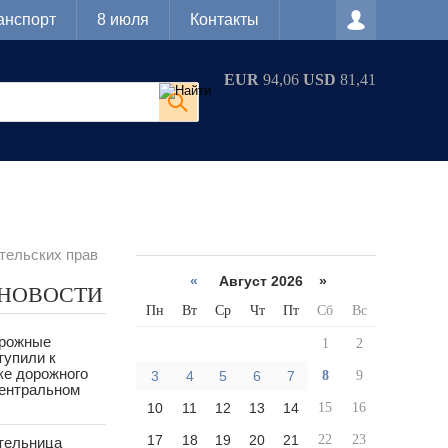
анспорт
8 июля
Контакты
EUR
94,06
USD
81,41
тельских прав
«
Август 2026 »
 НОВОСТИ
Пн
Вт
Ср
Чт
Пт
Сб
Вс
орожные
1
2
тупили к
ке дорожного
3
4
5
6
7
8
9
Центральном
10
11
12
13
14
15
16
17
18
19
20
21
22
23
тельница