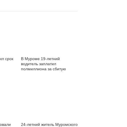
ил срок
В Муроме 19-летний
водитель заплатил
полмиллиона за сбитую
девочку
овали
24-летний житель Муромского