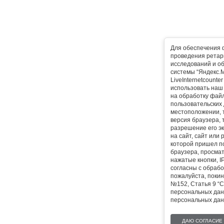
Для обеспечения 
проведения ретарг
исследований и о
системы “Яндекс.М
LiveInternetcounte
использовать наш 
на обработку фай
пользовательских 
местоположении, т
версия браузера, 
разрешение его эк
на сайт, сайт или
которой пришел п
браузера, просма
нажатые кнопки, I
согласны с обрабо
пожалуйста, покин
№152, Статья 9 “С
персональных дан
персональных дан
ДАЮ СОГЛАСИЕ