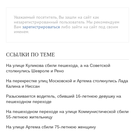
Уважаемый посетитель, Вы зашли на сайт как
незарегистрированный пользователь. Мы рекомендуем
Вам
зарегистрироваться
либо зайти на сайт под своим
именем.
ССЫЛКИ ПО ТЕМЕ
На улице Куликова сбили пешехода, а на Советской
столкнулись Шевроле и Рено
На перекрестке улиц Московской и Артема столкнулись Лада
Калина и Ниссан
Разыскивается водитель, сбивший 16-летнюю девушку на
пешеходном переходе
На пешеходном переходе на улице Коммунистической сбили
55-летнюю жительницу
На улице Артема сбили 75-летнюю женщину