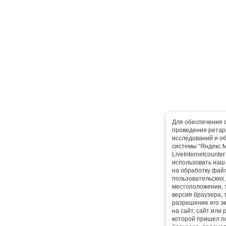
Для обеспечения 
проведения ретарг
исследований и о
системы “Яндекс.М
LiveInternetcounte
использовать наш 
на обработку фай
пользовательских 
местоположении, т
версия браузера, 
разрешение его эк
на сайт, сайт или
которой пришел п