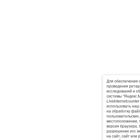
Для обеспечения 
проведения ретарг
исследований и о
системы “Яндекс.М
LiveInternetcounte
использовать наш 
на обработку фай
пользовательских 
местоположении, т
версия браузера, 
разрешение его эк
на сайт, сайт или