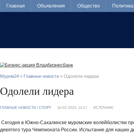
Главная
Объявления
Общество
Политика
Муром24
»
Главные новости
» Одолели лидера
Одолели лидера
ГЛАВНЫЕ НОВОСТИ
/
CПОРТ
16-02-2024, 14:17
ИСТОЧНИК:
Сегодня в Южно-Сахалинске муромские волейболистки пр
девятого тура Чемпионата России. Испытание для наших 