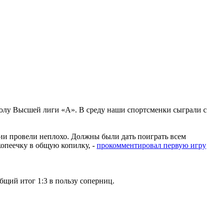
болу Высшей лиги «А». В среду наши спортсменки сыграли с
тии провели неплохо. Должны были дать поиграть всем
копеечку в общую копилку, -
прокомментировал первую игру
Общий итог 1:3 в пользу соперниц.