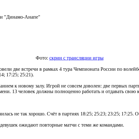
ли "Динамо-Анапе"
Фото:
скрин с трансляции игры
вели две встречи в рамках 4 тура Чемпионата России по волей
; 17:25; 25:21).
анием к новому залу. Игрой не совсем доволен: две первых пар
мени. 13 человек должны полноценно работать и отдавать свою 
ась не так хорошо. Счёт в партиях 18:25; 25:23; 23:25; 17:25. 
я девушек ожидают повторные матчи с теми же командами.