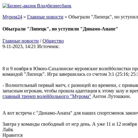
Муром24
»
Главные новости
» Обыграли "Липецк", но уступи
Обыграли "Липецк", но уступили "Динамо-Анапе"
Главные новости
/
Общество
9-11-2023, 14:21
Источник:
8 и 9 ноября в Южно-Сахалинске муромские волейболистки про
командой "Липецк". Игра завершилась со счетом 3:1 (25:16; 25:14
- Волнительный первый матч, с разницей во времени, с привык
запасным игрокам, чтобы прошла адаптация к этому залу и вре
главный тренер волейбольного "Мурома"
Антон Лутошкин.
А вот встреча с "Динамо-Анапа" для наших спортсменок закончил
Завтра у команды свободный от игр день. А уже 11 и 12 ноябр
Лайк
Нравится