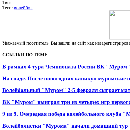
Твит
Теги:
волейбол
Уважаемый посетитель, Вы зашли на сайт как незарегистриро
ССЫЛКИ ПО ТЕМЕ
В рамках 4 тура Чемпионата России ВК "Муром"
На спаде. После новогодних каникул муромские в
Волейбольный "Муром" 2-5 февраля сыграет мат
ВК "Муром" выиграл три из четырех игр первого
9 из 9. Очередная победа волейбольного клуба 
Волейболистки "Мурома" начали домашний тур 