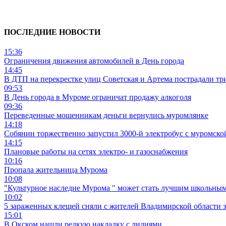
ПОСЛЕДНИЕ НОВОСТИ
15:36
Ограничения движения автомобилей в День города
14:45
В ДТП на перекрестке улиц Советская и Артема пострадали тр
09:53
В День города в Муроме ограничат продажу алкоголя
09:36
Переведенные мошенникам деньги вернулись муромлянке
14:18
Собянин торжественно запустил 3000-й электробус с муромско
14:15
Плановые работы на сетях электро- и газоснабжения
10:16
Пропала жительница Мурома
10:08
"Культурное наследие Мурома " может стать лучшим школьным
10:02
5 зараженных клещей сняли с жителей Владимирской области 
15:01
В Окском нашли редкую накладку с лилиями