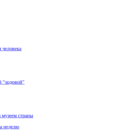
и человека
й "ходовой"
 музеем страны
за неделю