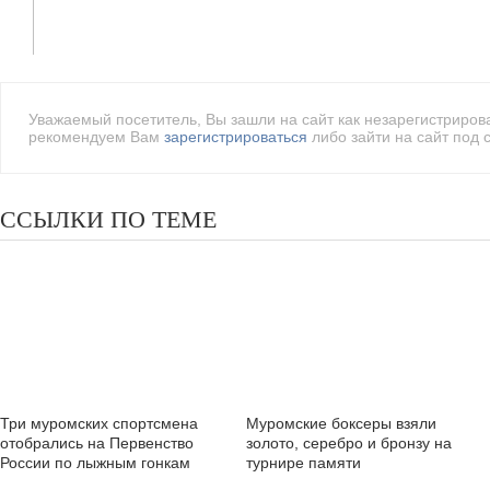
Уважаемый посетитель, Вы зашли на сайт как незарегистриро
рекомендуем Вам
зарегистрироваться
либо зайти на сайт под 
ССЫЛКИ ПО ТЕМЕ
Три муромских спортсмена
Муромские боксеры взяли
отобрались на Первенство
золото, серебро и бронзу на
России по лыжным гонкам
турнире памяти
В,И,Кузнецова