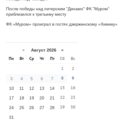
После победы над питерским "Динамо" ФК "Муром"
приблизился к третьему месту
ФК «Муром» проиграл в гостях дзержинскому «Химику»
«
Август 2026 »
Пн
Вт
Ср
Чт
Пт
Сб
Вс
1
2
8
9
3
4
5
6
7
15
16
10
11
12
13
14
22
23
17
18
19
20
21
29
30
24
25
26
27
28
31