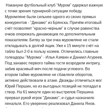
Накануне футбольный клуб "Муром" одержал важную
с точки зрения турнирной ситуации победу.
Муромляне были сильнее одного из своих прямых
конкурентов - "Динамо" из Брянска. Причём итоговый
счёт позволяет "красно-черным" в случае равенства
очков опережать динамовцев по дополнительным
показателям. Битву за три очка муромляне не стали
откладывать в долгий ящик. Уже к 15 минуте счёт на
табло был 2-0 в пользу хозяев. Отличились главные
голеадоры "Мурома" - Илья Азявин и Даниил Агуреев.
Под занавес первого тайма гости возродили интригу,
забив красивый мяч после подачи углового. Во
втором тайме муромляне не сбавляли оборотов,
активно действовали в атаке. Дважды отличиться мог
Юрий Першин, но из выгодных позиций не попадал в
створ. На 61 минуте один из выстрелов Першина
прервал рукой игрок "Динамо", и судья назначило
пенальти. Его уверенно реализовал Данила Янов.