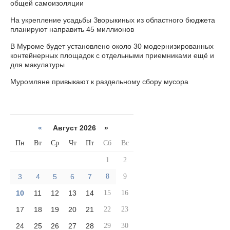
общей самоизоляции
На укрепление усадьбы Зворыкиных из областного бюджета
планируют направить 45 миллионов
В Муроме будет установлено около 30 модернизированных
контейнерных площадок с отдельными приемниками ещё и
для макулатуры
Муромляне привыкают к раздельному сбору мусора
«
Август 2026 »
Пн
Вт
Ср
Чт
Пт
Сб
Вс
1
2
3
4
5
6
7
8
9
10
11
12
13
14
15
16
17
18
19
20
21
22
23
24
25
26
27
28
29
30