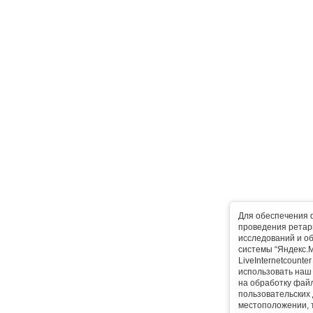
Для обеспечения 
проведения ретарг
исследований и о
системы “Яндекс.М
LiveInternetcounte
использовать наш 
на обработку фай
пользовательских 
местоположении, т