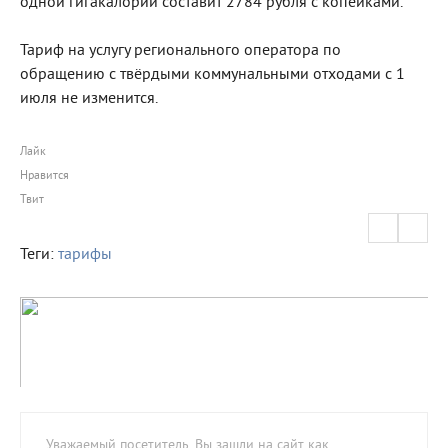
одной гигакалории составит 2784 рубля с копейками.
Тариф на услугу регионального оператора по
обращению с твёрдыми коммунальными отходами с 1
июля не изменится.
Лайк
Нравится
Твит
Теги:
тарифы
Уважаемый посетитель, Вы зашли на сайт как