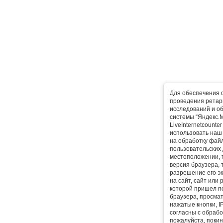
Для обеспечения 
проведения ретарг
исследований и о
системы “Яндекс.М
LiveInternetcounte
использовать наш 
на обработку фай
пользовательских 
местоположении, т
версия браузера, 
разрешение его эк
на сайт, сайт или
которой пришел п
браузера, просма
нажатые кнопки, I
согласны с обрабо
пожалуйста, покин