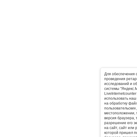
Для обеспечения 
проведения ретарг
исследований и о
системы “Яндекс.М
LiveInternetcounte
использовать наш 
на обработку фай
пользовательских 
местоположении, т
версия браузера, 
разрешение его эк
на сайт, сайт или
которой пришел п