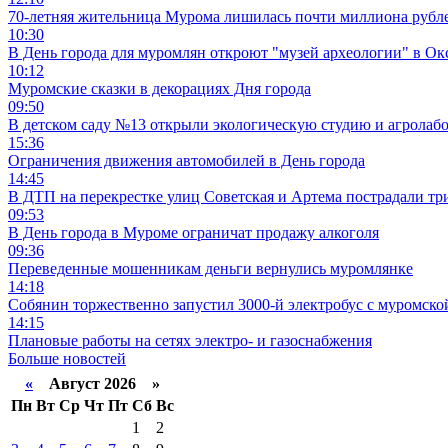
70-летняя жительница Мурома лишилась почти миллиона рубле
10:30
В День города для муромлян откроют "музей археологии" в Ок
10:12
Муромские сказки в декорациях Дня города
09:50
В детском саду №13 открыли экологическую студию и агролаб
15:36
Ограничения движения автомобилей в День города
14:45
В ДТП на перекрестке улиц Советская и Артема пострадали тр
09:53
В День города в Муроме ограничат продажу алкоголя
09:36
Переведенные мошенникам деньги вернулись муромлянке
14:18
Собянин торжественно запустил 3000-й электробус с муромско
14:15
Плановые работы на сетях электро- и газоснабжения
Больше новостей
«
Август 2026 »
Пн
Вт
Ср
Чт
Пт
Сб
Вс
1
2