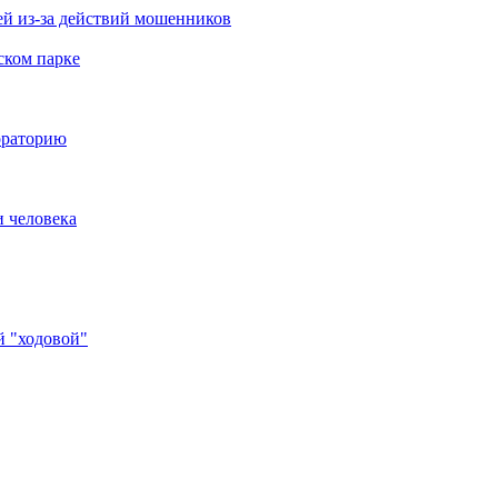
й из-за действий мошенников
ском парке
ораторию
и человека
й "ходовой"