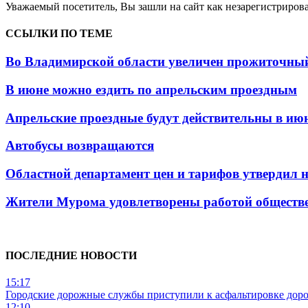
Уважаемый посетитель, Вы зашли на сайт как незарегистриро
ССЫЛКИ ПО ТЕМЕ
Во Владимирской области увеличен прожиточный
В июне можно ездить по апрельским проездным
Апрельские проездные будут действительны в ию
Автобусы возвращаются
Областной департамент цен и тарифов утвердил н
Жители Мурома удовлетворены работой обществен
ПОСЛЕДНИЕ НОВОСТИ
15:17
Городские дорожные службы приступили к асфальтировке дор
12:10