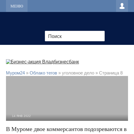
МЕНЮ
Муром24
»
Облако тегов
» уголовное дело » Страница 8
14 ЯНВ 2022
2 556
0
В Муроме двое коммерсантов подозреваются в