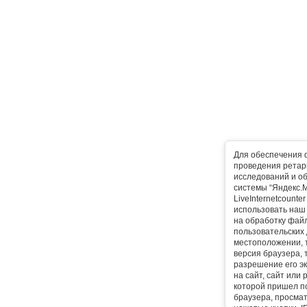
Для обеспечения 
проведения ретарг
исследований и о
системы “Яндекс.М
LiveInternetcounte
использовать наш 
на обработку фай
пользовательских 
местоположении, т
версия браузера, 
разрешение его эк
на сайт, сайт или
которой пришел п
браузера, просма