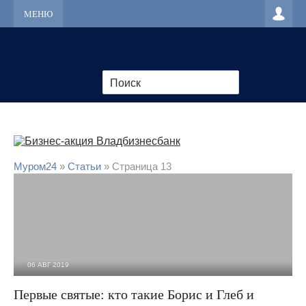
МЕНЮ
Муром24
»
Статьи
» Страница 13
06 АВГ 2019
18 408
0
Первые святые: кто такие Борис и Глеб и