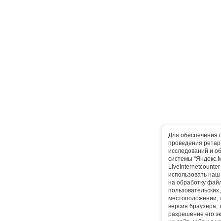
Для обеспечения 
проведения ретарг
исследований и о
системы “Яндекс.М
LiveInternetcounte
использовать наш 
на обработку фай
пользовательских 
местоположении, т
версия браузера, 
разрешение его эк