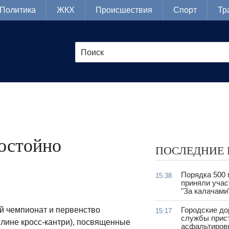
Политика
ЖКХ
Происшествия
Спорт
Тр
остойно
ПОСЛЕДНИЕ
Порядка 500
15:38
приняли учас
"За калачами
й чемпионат и первенство
Городские д
15:17
службы прис
плине кросс-кантри), посвященные
асфальтиров