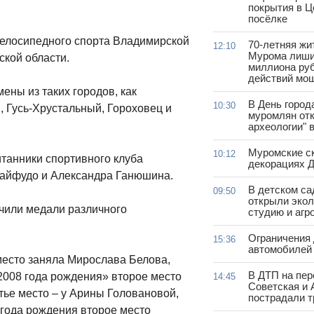
покрытия в 
посёлке
елосипедного спорта Владимирской
70-летняя жи
12:10
Мурома лиши
кой области.
миллиона руб
действий мо
ены из таких городов, как
В День город
10:30
, Гусь-Хрустальный, Гороховец и
муромлян отк
археологии" 
Муромские ск
10:12
танники спортивного клуба
декорациях Д
Сайфудо и Александра Ганюшина.
В детском с
09:50
открыли эко
чили медали различного
студию и агр
Ограничения
15:36
автомобилей 
место заняла Мирослава Белова,
В ДТП на пер
2008 года рождения» второе место
14:45
Советская и 
тье место – у Арины Головановой,
пострадали т
года рождения второе место