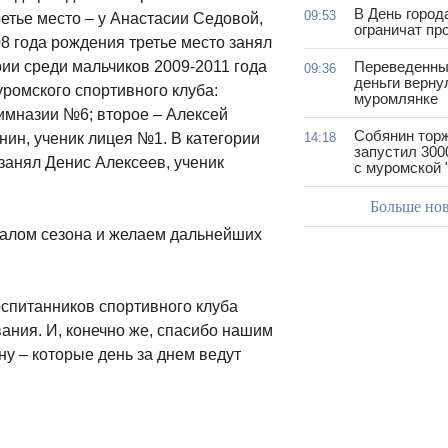
В День город
09:53
етье место – у Анастасии Седовой,
ограничат пр
8 года рождения третье место занял
ии среди мальчиков 2009-2011 года
Переведенны
09:36
деньги верну
ромского спортивного клуба:
муромлянке
имназии №6; второе – Алексей
Собянин тор
нин, ученик лицея №1. В категории
14:18
запустил 300
занял Денис Алексеев, ученик
с муромской 
Больше но
алом сезона и желаем дальнейших
спитанников спортивного клуба
ания. И, конечно же, спасибо нашим
у – которые день за днем ведут