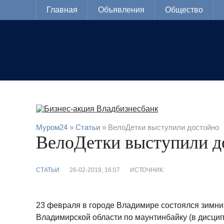
Главная
Объявления
Общество
Муром24
»
Статьи
» ВелоДетки выступили достойно
ВелоДетки выступили д
СТАТЬИ
26-02-2019, 16:07
ИСТОЧНИК:
23 февраля в городе Владимире состоялся зимни
Владимирской области по маунтинбайку (в дисци