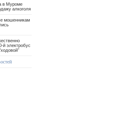
а в Муроме
одажу алкоголя
е мошенникам
лись
жественно
0-й электробус
"ходовой"
востей