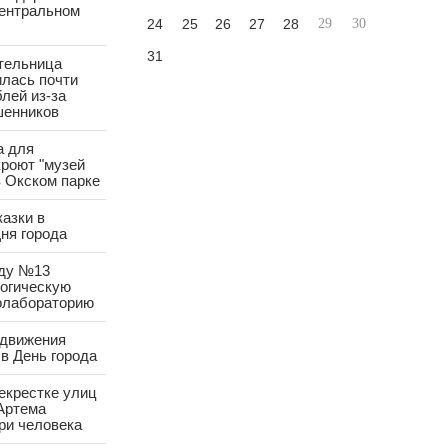
Центральном
24
25
26
27
28
29
30
31
тельница
лась почти
лей из-за
шенников
а для
роют "музей
в Окском парке
азки в
ня города
аду №13
логическую
олабораторию
 движения
в День города
екрестке улиц
Артема
ри человека