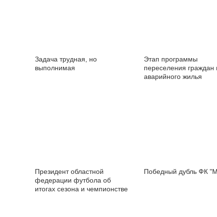
Задача трудная, но
Этап программы
выполнимая
переселения граждан 
аварийного жилья
завершится 1 июля 20
Президент областной
Победный дубль ФК "
федерации футбола об
итогах сезона и чемпионстве
ФК "МУРОМ"