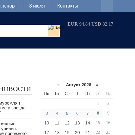
анспорт
8 июля
Контакты
EUR
94,84
USD
82,17
«
Август 2026 »
 НОВОСТИ
Пн
Вт
Ср
Чт
Пт
Сб
Вс
 муромлян
1
2
тие в заезде
"
3
4
5
6
7
8
9
10
11
12
13
14
15
16
орожные
тупили к
17
18
19
20
21
22
23
ке дорожного