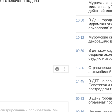
дет отключена подача
Мурома лиши
миллиона руб
действий мо
В День город
10:30
муромлян отк
археологии" 
Муромские ск
10:12
декорациях Д
В детском с
09:50
открыли эко
студию и агр
Ограничения
15:36
автомобилей 
В ДТП на пер
14:45
Советская и 
пострадали т
В День город
09:53
ограничат пр
егистрированный пользователь. Мы
Переведенны
09:36