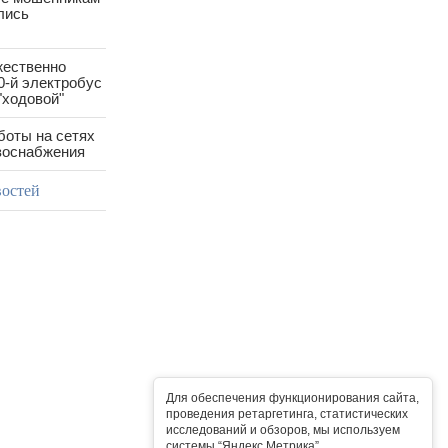
лись
жественно
0-й электробус
"ходовой"
боты на сетях
азоснабжения
востей
Для обеспечения функционирования сайта,
проведения ретаргетинга, статистических
исследований и обзоров, мы используем
системы “Яндекс.Метрика”,