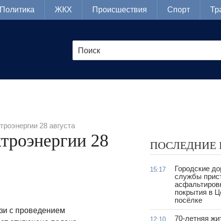
Политика
ЖКХ
Происшествия
Спорт
Тр
троэнергии 28 августа
троэнергии 28
ПОСЛЕДНИЕ
Городские д
15:17
службы прис
асфальтиров
покрытия в 
посёлке
язи с проведением
70-летняя жи
12:10