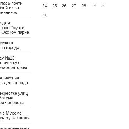
лась почти
24
25
26
27
28
29
30
лей из-за
шенников
31
а для
роют "музей
в Окском парке
азки в
ня города
аду №13
логическую
олабораторию
 движения
в День города
екрестке улиц
Артема
ри человека
а в Муроме
одажу алкоголя
е мошенникам