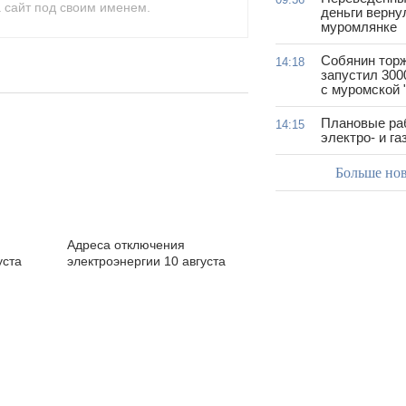
 сайт под своим именем.
деньги верну
муромлянке
Собянин тор
14:18
запустил 300
с муромской 
Плановые ра
14:15
электро- и г
Больше но
Адреса отключения
уста
электроэнергии 10 августа