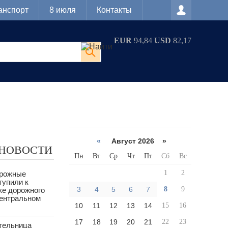
анспорт
8 июля
Контакты
EUR
94,84
USD
82,17
«
Август 2026 »
 НОВОСТИ
Пн
Вт
Ср
Чт
Пт
Сб
Вс
1
2
орожные
тупили к
3
4
5
6
7
8
9
ке дорожного
Центральном
10
11
12
13
14
15
16
17
18
19
20
21
22
23
тельница