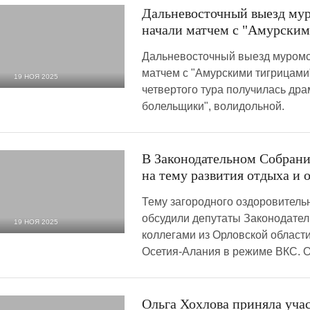
Дальневосточный выезд му
начали матчем с "Амурски
Дальневосточный выезд муромс
матчем с "Амурскими тигрицами
19 НОЯ 2025
четвертого тура получилась дра
700
0
болельщики", волидольной.
В Законодательном Собрани
на тему развития отдыха и 
Тему загородного оздоровитель
обсудили депутаты Законодател
19 НОЯ 2025
коллегами из Орловской област
212
0
Осетия-Алания в режиме ВКС. 
Ольга Хохлова приняла участ