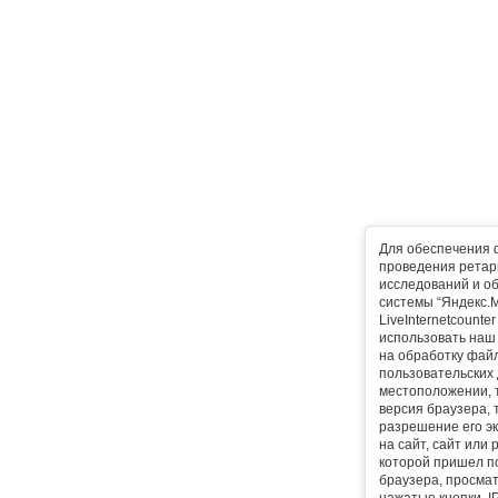
Для обеспечения 
проведения ретарг
исследований и о
системы “Яндекс.М
LiveInternetcounte
использовать наш 
на обработку фай
пользовательских 
местоположении, т
версия браузера, 
разрешение его эк
на сайт, сайт или
которой пришел п
браузера, просма