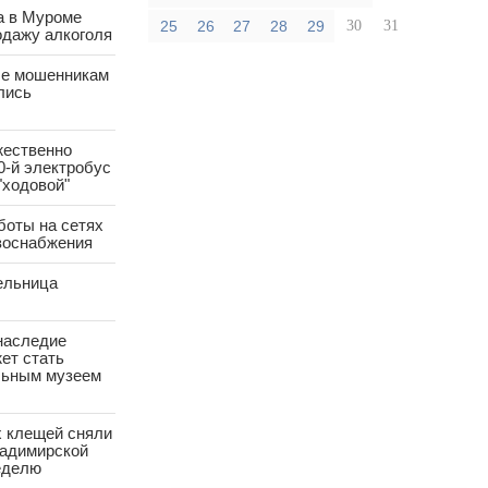
а в Муроме
25
26
27
28
29
30
31
одажу алкоголя
е мошенникам
лись
жественно
0-й электробус
"ходовой"
боты на сетях
азоснабжения
ельница
наследие
ет стать
ьным музеем
х клещей сняли
ладимирской
еделю