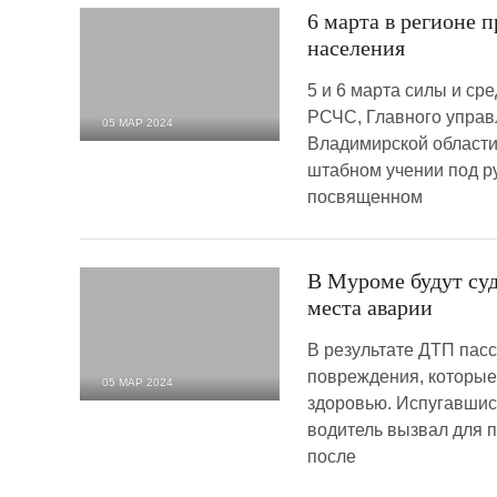
6 марта в регионе 
населения
5 и 6 марта силы и с
РСЧС, Главного управ
05 МАР 2024
Владимирской области
1 688
0
штабном учении под р
посвященном
В Муроме будут суд
места аварии
В результате ДТП пас
повреждения, которые 
05 МАР 2024
здоровью. Испугавшис
3 002
0
водитель вызвал для 
после