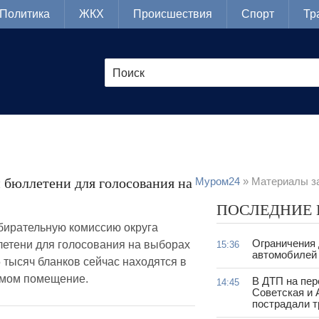
Политика
ЖКХ
Происшествия
Спорт
Тр
 бюллетени для голосования на
Муром24
» Материалы за
ПОСЛЕДНИЕ
бирательную комиссию округа
Ограничения
етени для голосования на выборах
15:36
автомобилей 
 тысяч бланков сейчас находятся в
емом помещение.
В ДТП на пер
14:45
Советская и 
пострадали т