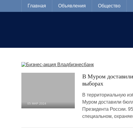
Главная
Объявления
Общество
В Муром доставили
выборах
В территориальную из
Муром доставили бюлл
05 МАР 2024
Президента России. 95
1 241
0
специальном, охраня