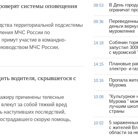
В День город
проверят системы оповещения
09:53
ограничат пр
Переведенны
09:36
редства территориальной подсистемы
деньги верну
муромлянке
ления МЧС России по
 примут участие в командно-
Собянин тор
14:18
уководством МЧС России,
запустил 300
с муромской 
Плановые ра
14:15
электро- и г
ить водителя, скрывшегося с
Пропала жит
10:16
Мурома
"Культурное 
сажиру причинены телесные
10:08
Мурома " мож
влекут за собой тяжкий вред
лучшим школ
страны
ь наступивших последствий,
пострадавшего скорую помощь,
5 зараженны
10:02
с жителей В
области за н