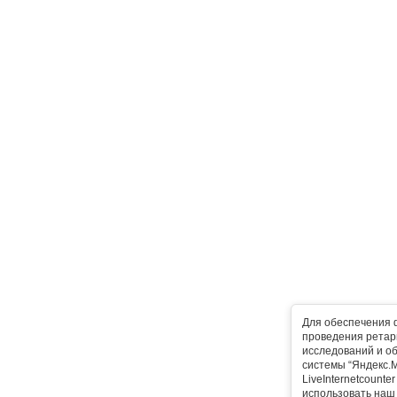
Для обеспечения 
проведения ретарг
исследований и о
системы “Яндекс.М
LiveInternetcounte
использовать наш 