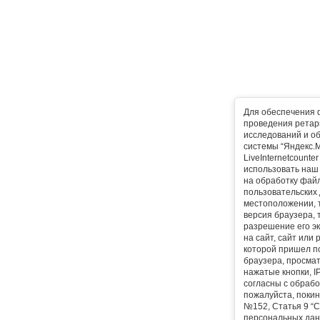
Для обеспечения 
проведения ретарг
исследований и о
системы “Яндекс.М
LiveInternetcounte
использовать наш 
на обработку фай
пользовательских 
местоположении, т
версия браузера, 
разрешение его эк
на сайт, сайт или
которой пришел п
браузера, просма
нажатые кнопки, I
согласны с обрабо
пожалуйста, покин
№152, Статья 9 “С
персональных дан