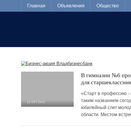
Главная
Объявления
Общество
В гимназии №6 пров
для старшеклассник
«Старт в профессию -
таким названием сего
12 ОКТ 2022
юбилейный слет моло
2 167
0
области. Местом встре