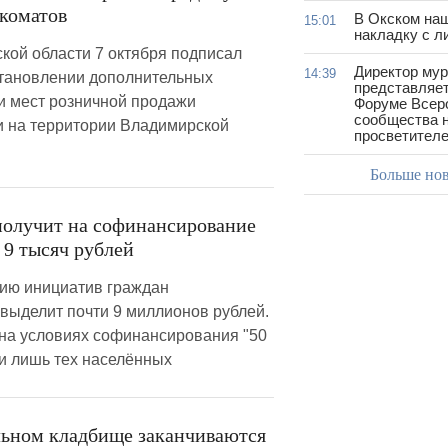
нкоматов
В Окском на
15:01
накладку с л
кой области 7 октября подписал
Директор му
14:39
тановлении дополнительных
представляет
и мест розничной продажи
Форуме Всер
сообщества н
и на территории Владимирской
просветител
Больше но
олучит на софинансирование
 9 тысяч рублей
цию инициатив граждан
выделит почти 9 миллионов рублей.
 на условиях софинансирования "50
ли лишь тех населённых
ьном кладбище заканчиваются