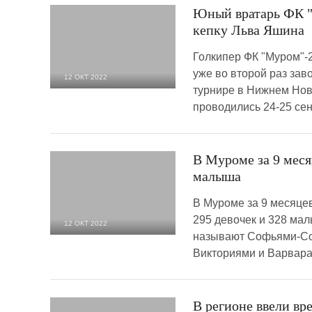
Юный вратарь ФК "
кепку Льва Яшина
Голкипер ФК "Муром"-
уже во второй раз зав
12 ОКТ 2022
турнире в Нижнем Нов
2 957
0
проводились 24-25 сен
В Муроме за 9 меся
малыша
В Муроме за 9 месяцев
295 девочек и 328 мал
12 ОКТ 2022
называют Софьями-Со
2 443
0
Викториями и Варвар
В регионе ввели вр