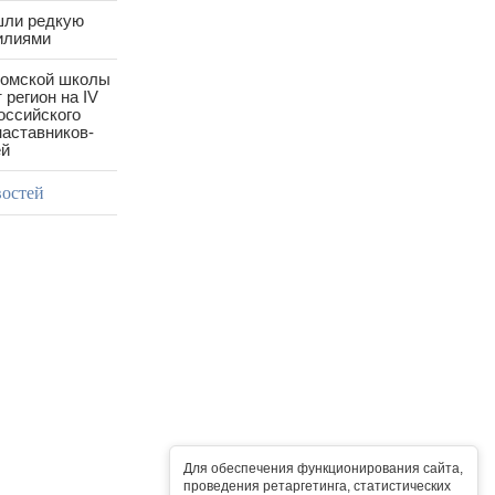
шли редкую
илиями
ромской школы
 регион на IV
оссийского
аставников-
ей
востей
Для обеспечения функционирования сайта,
проведения ретаргетинга, статистических