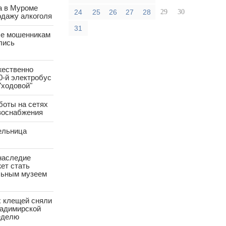
а в Муроме
24
25
26
27
28
29
30
одажу алкоголя
31
е мошенникам
лись
жественно
0-й электробус
"ходовой"
боты на сетях
азоснабжения
ельница
наследие
ет стать
ьным музеем
х клещей сняли
ладимирской
еделю