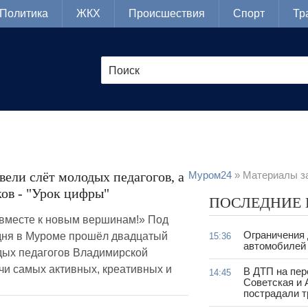
Политика
ЖКХ
Происшествия
Спорт
Тр
ели слёт молодых педагогов, а
Муром24
» Материалы за
ов - "Урок цифры"
ПОСЛЕДНИЕ
 вместе к новым вершинам!» Под
Ограничения
дня в Муроме прошёл двадцатый
15:36
автомобилей 
дых педагогов Владимирской
чи самых активных, креативных и
В ДТП на пер
14:45
Советская и 
пострадали т