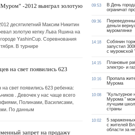
В День город
Муром" -2012 выиграл золотую
09:53
ограничат пр
Переведенны
09:36
2012 десятилетний Максим Никитин
деньги верну
муромлянке
оевал золотую кепку Льва Яшина на
городе YashinCup. Соревнования
Собянин тор
14:18
тября. В турнире
запустил 300
с муромской 
Плановые ра
14:15
электро- и г
цев на свет появились 623
Пропала жит
10:16
Мурома
 на свет появились 623 ребенка:
"Культурное 
ьчиков . Девочек у нас чаще всего
10:08
Мурома " мож
фиями, Полинами, Василисами,
лучшим школ
страны
ами. По данным
5 зараженны
10:02
с жителей В
области за н
еменный запрет на продажу