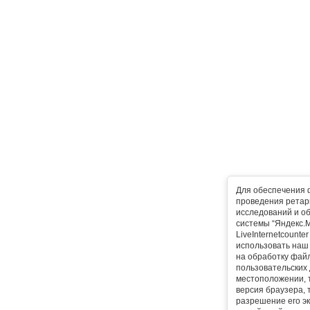
Для обеспечения 
проведения ретарг
исследований и о
системы “Яндекс.М
LiveInternetcounte
использовать наш 
на обработку фай
пользовательских 
местоположении, т
версия браузера, 
разрешение его эк