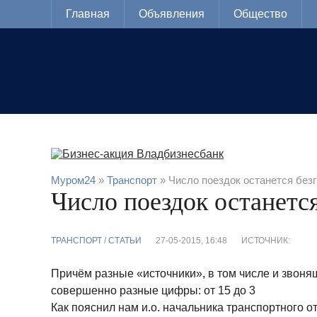
Главная
Объявления
Общество
Муром24
»
Транспорт
» Число поездок останется без
Число поездок останетс
ТРАНСПОРТ
/
СТАТЬИ
27-05-2015, 16:48
ИСТОЧНИК:
Причём разные «источники», в том числе и звон
совершенно разные цифры: от 15 до 3
Как пояснил нам и.о. начальника транспортного о