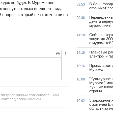
здок не будет. В Муроме оно
В День город
09:53
ограничат пр
я коснутся только внешнего вида
й вопрос, который не скажется ни на
Переведенны
09:36
деньги верну
муромлянке
Собянин тор
14:18
запустил 300
с муромской 
Плановые ра
14:15
электро- и г
Пропала жит
10:16
Мурома
"Культурное 
10:08
Мурома " мож
лучшим школ
страны
егистрированный пользователь. Мы
 сайт под своим именем.
5 зараженны
10:02
с жителей В
области за н