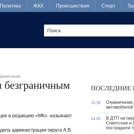
Политика
ЖКХ
Происшествия
Спорт
Тр
граничным
я безграничным
ПОСЛЕДНИЕ
Ограничения
15:36
автомобилей 
ящие в редакцию «МК», называют
В ДТП на пер
14:45
Советская и 
пострадали т
тдела администрации округа А.В.