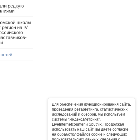
шли редкую
илиями
ромской школы
 регион на IV
оссийского
аставников-
ей
востей
Для обеспечения функционирования сайта,
проведения ретаргетинга, статистических
исследований и обзоров, мы используем
системы “Яндекс.Метрика”,
LiveInternetcounter и Sputnik. Продолжая
использовать наш сайт, вы даете согласие
на обработку файлов cookie и следующих
пользовательских данных: сведения о