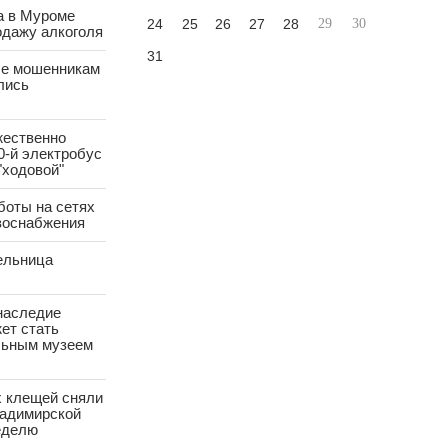
а в Муроме
24
25
26
27
28
29
30
одажу алкоголя
31
е мошенникам
лись
жественно
0-й электробус
"ходовой"
боты на сетях
азоснабжения
ельница
наследие
ет стать
ьным музеем
х клещей сняли
ладимирской
еделю