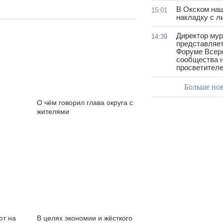
В Окском на
15:01
накладку с л
Директор му
14:39
представляет
Форуме Всер
сообщества н
просветител
Больше но
О чём говорил глава округа с
жителями
ют на
В целях экономии и жёсткого