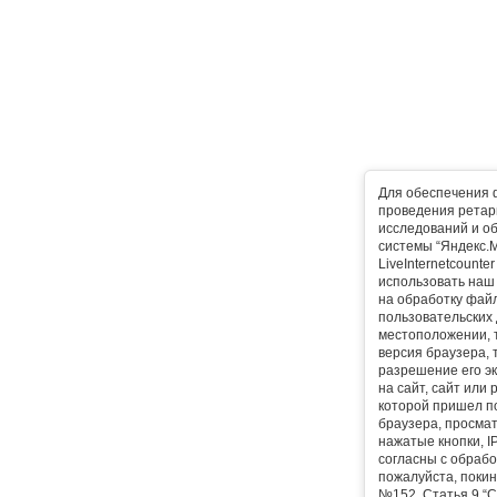
Для обеспечения 
проведения ретарг
исследований и о
системы “Яндекс.М
LiveInternetcounte
использовать наш 
на обработку фай
пользовательских 
местоположении, т
версия браузера, 
разрешение его эк
на сайт, сайт или
которой пришел п
браузера, просма
нажатые кнопки, I
согласны с обрабо
пожалуйста, покин
№152, Статья 9 “С