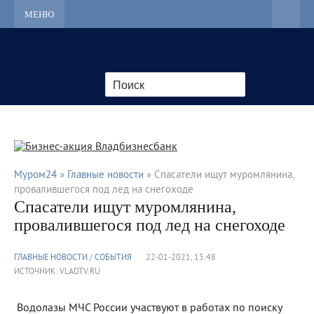
МЕНЮ
Муром24
»
Главные новости
» Спасатели ищут муромлянина,
провалившегося под лед на снегоходе
Спасатели ищут муромлянина,
провалившегося под лед на снегоходе
ГЛАВНЫЕ НОВОСТИ
/
СОБЫТИЯ
22-01-2021, 15:48
ИСТОЧНИК: VLADTV.RU
Водолазы МЧС России участвуют в работах по поиску