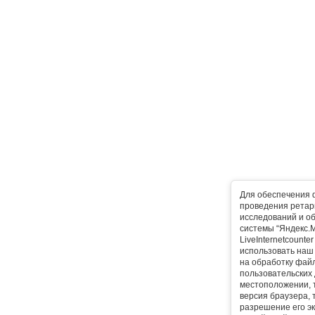
Для обеспечения 
проведения ретарг
исследований и о
системы “Яндекс.М
LiveInternetcounte
использовать наш 
на обработку фай
пользовательских 
местоположении, т
версия браузера, 
разрешение его эк