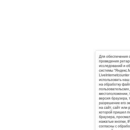
Для обеспечения 
проведения ретарг
исследований и о
системы “Яндекс.М
LiveInternetcounte
использовать наш 
на обработку фай
пользовательских 
местоположении, т
версия браузера, 
разрешение его эк
на сайт, сайт или
которой пришел п
браузера, просма
нажатые кнопки, I
согласны с обрабо