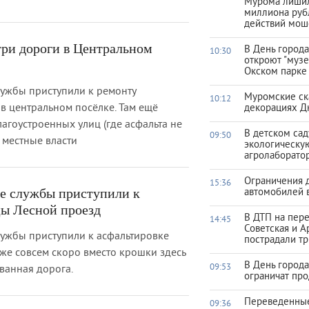
Мурома лишил
миллиона руб
действий мош
три дороги в Центральном
В День город
10:30
откроют "музе
Окском парке
ужбы приступили к ремонту
Муромские ск
10:12
в центральном посёлке. Там ещё
декорациях Д
лагоустроенных улиц (где асфальта не
В детском са
09:50
 местные власти
экологическу
агролаборато
Ограничения 
15:36
е службы приступили к
автомобилей 
цы Лесной проезд
В ДТП на пер
14:45
Советская и А
ужбы приступили к асфальтировке
пострадали тр
же совсем скоро вместо крошки здесь
В День город
09:53
ванная дорога.
ограничат про
Переведенны
09:36