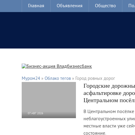
Главная
Объявления
Общество
По
Муром24
»
Облако тегов
» Город ровных дорог
Городские дорожны
асфальтировке дор
Центральном посёл
В Центральном посёлке
07 АВГ 2026
неблагоустроенных улиц
211
0
местные власти уже сей
состояние.