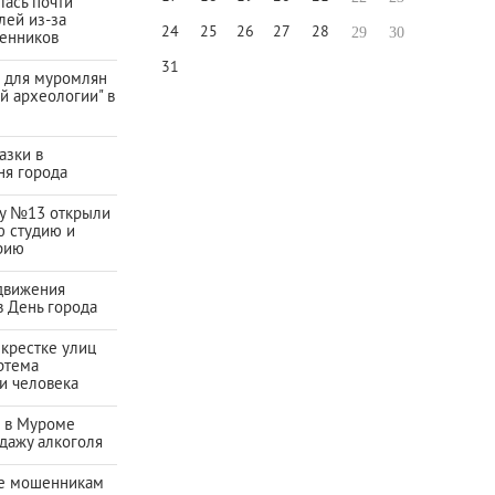
ась почти
лей из-за
24
25
26
27
28
29
30
енников
31
а для муромлян
й археологии" в
азки в
ня города
ду №13 открыли
ю студию и
рию
движения
в День города
екрестке улиц
ртема
и человека
а в Муроме
дажу алкоголя
е мошенникам