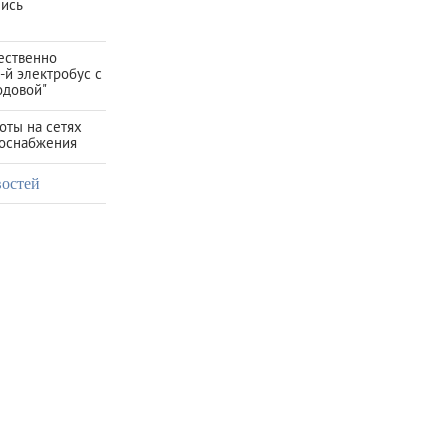
лись
ественно
-й электробус с
одовой"
оты на сетях
зоснабжения
востей