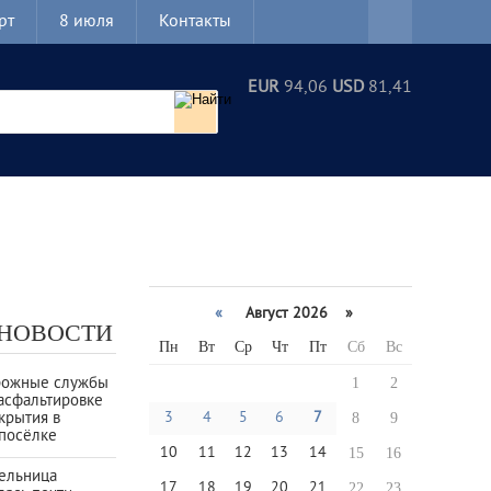
рт
8 июля
Контакты
EUR
94,06
USD
81,41
«
Август 2026 »
 НОВОСТИ
Пн
Вт
Ср
Чт
Пт
Сб
Вс
рожные службы
1
2
асфальтировке
крытия в
3
4
5
6
7
8
9
посёлке
10
11
12
13
14
15
16
тельница
17
18
19
20
21
22
23