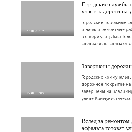
Городские службы г
участок дороги на 
Городские дорожные сл
и начали ремонтные раб
10 ИЮЛ 2026
в створе улиц Льва Толс
917
0
специалисты снимают о
Завершены дорожны
Городские коммунальн
дорожное покрытие на 
завершены на Владимир
25 ИЮН 2026
улице Коммунистическо
805
0
Вслед за ремонтом
асфальта готовят у