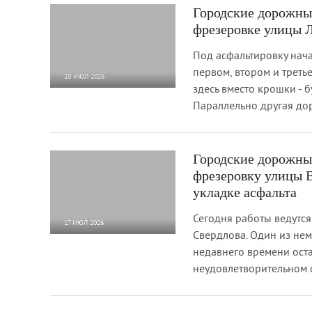
Городские дорожны
фрезеровке улицы 
Под асфальтировку начал
первом, втором и треть
20 ИЮЛ 2026
здесь вместо крошки - 
674
0
Параллельно другая д
Городские дорожны
фрезеровку улицы В
укладке асфальта
Сегодня работы ведутся 
17 ИЮЛ 2026
Свердлова. Один из нем
804
0
недавнего времени оста
неудовлетворительном 