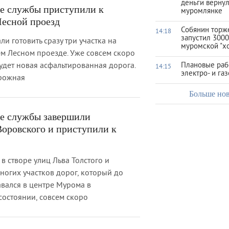
деньги верну
е службы приступили к
муромлянке
Лесной проезд
Собянин торж
14:18
запустил 3000
и готовить сразу три участка на
муромской "х
ем Лесном проезде. Уже совсем скоро
будет новая асфальтированная дорога.
Плановые раб
14:15
электро- и га
орожная
Больше но
е службы завершили
оровского и приступили к
в створе улиц Льва Толстого и
ногих участков дорог, который до
вался в центре Мурома в
состоянии, совсем скоро