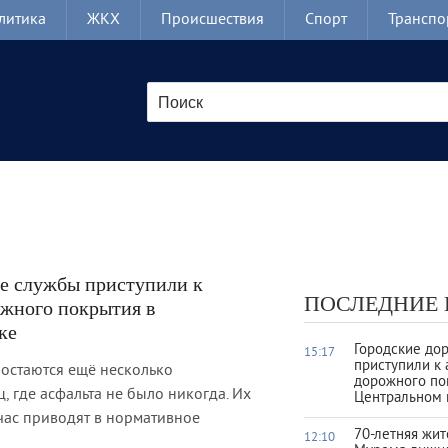
литика
ЖКХ
Происшествия
Спорт
Транспо
е службы приступили к
ПОСЛЕДНИЕ
ожного покрытия в
ке
Городские до
15:17
приступили к 
 остаются ещё несколько
дорожного по
, где асфальта не было никогда. Их
Центральном 
час приводят в нормативное
70-летняя жи
12:10