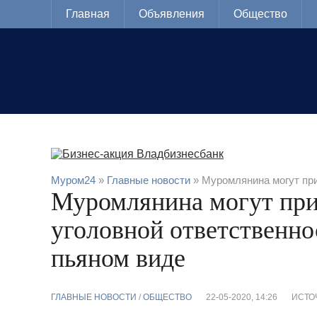
Главная
Объявления
Общество
Муром24
»
Главные новости
» Муромлянина могут при
Муромлянина могут при
уголовной ответственнос
пьяном виде
ГЛАВНЫЕ НОВОСТИ
/
ОБЩЕСТВО
22-05-2020, 14:26
ИСТО