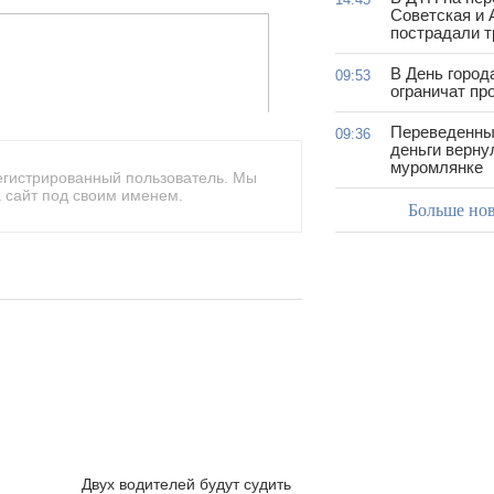
Советская и 
пострадали т
В День город
09:53
ограничат пр
Переведенны
09:36
деньги верну
муромлянке
егистрированный пользователь. Мы
 сайт под своим именем.
Больше но
Двух водителей будут судить