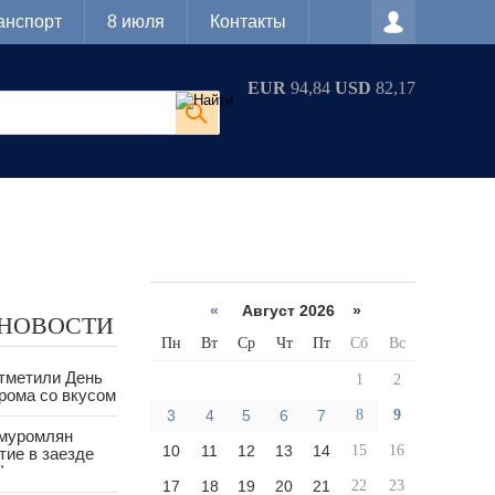
анспорт
8 июля
Контакты
EUR
94,84
USD
82,17
«
Август 2026 »
 НОВОСТИ
Пн
Вт
Ср
Чт
Пт
Сб
Вс
тметили День
1
2
рома со вкусом
3
4
5
6
7
8
9
 муромлян
10
11
12
13
14
15
16
тие в заезде
"
17
18
19
20
21
22
23