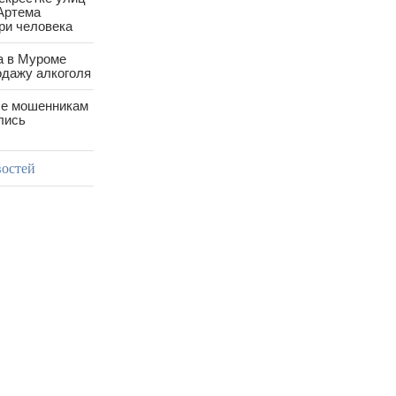
Артема
ри человека
а в Муроме
одажу алкоголя
е мошенникам
лись
востей