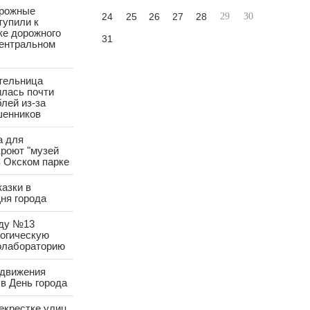
орожные
24
25
26
27
28
29
30
тупили к
ке дорожного
31
Центральном
тельница
лась почти
лей из-за
шенников
а для
роют "музей
в Окском парке
азки в
ня города
аду №13
логическую
олабораторию
 движения
в День города
екрестке улиц