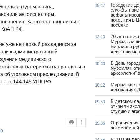
Городские д
15:17
Энгельса муромлянина,
службы прис
ановили автоиспекторы.
асфальтиров
покрытия в 
пьянения. За это его привлекли к
посёлке
8 КоАП РФ.
70-летняя жи
12:10
Мурома лиши
ин уже не первый раз садился за
миллиона руб
действий мо
кали к административной
хождения медицинского
В День город
10:30
 этой связи материалы направлены в
муромлян отк
археологии" 
а об уголовном преследовании. В
т.ст. 144-145 УПК РФ.
Муромские ск
10:12
декорациях Д
В детском с
09:50
открыли эко
студию и агр
Ограничения
15:36
автомобилей 
ло
В ДТП на пер
14:45