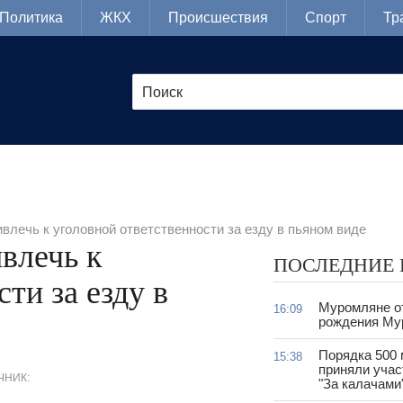
Политика
ЖКХ
Происшествия
Спорт
Тр
влечь к уголовной ответственности за езду в пьяном виде
влечь к
ПОСЛЕДНИЕ
ти за езду в
Муромляне о
16:09
рождения Му
Порядка 500
15:38
приняли учас
ЧНИК:
"За калачами