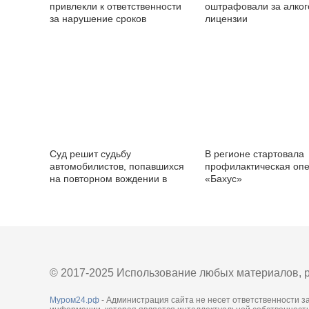
привлекли к ответственности
оштрафовали за алког
за нарушение сроков
лицензии
отключения горячей воды в
Муроме
Суд решит судьбу
В регионе стартовала
автомобилистов, попавшихся
профилактическая оп
на повторном вождении в
«Бахус»
нетрезвом виде
© 2017-2025 Использование любых материалов, р
Муром24.рф
- Администрация сайта не несет ответственности з