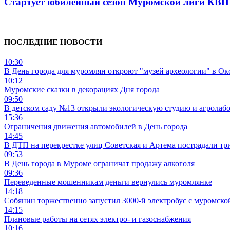
Стартует юбилейный сезон Муромской лиги КВН
ПОСЛЕДНИЕ НОВОСТИ
10:30
В День города для муромлян откроют "музей археологии" в Ок
10:12
Муромские сказки в декорациях Дня города
09:50
В детском саду №13 открыли экологическую студию и агролаб
15:36
Ограничения движения автомобилей в День города
14:45
В ДТП на перекрестке улиц Советская и Артема пострадали тр
09:53
В День города в Муроме ограничат продажу алкоголя
09:36
Переведенные мошенникам деньги вернулись муромлянке
14:18
Собянин торжественно запустил 3000-й электробус с муромско
14:15
Плановые работы на сетях электро- и газоснабжения
10:16