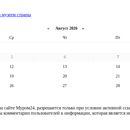
 музеем страны
«
Август 2026 »
Ср
Чт
Пт
5
6
7
12
13
14
19
20
21
26
27
28
 сайте Муром24, разрешается только при условии активной ссыл
за комментарии пользователей к информации, которая является и