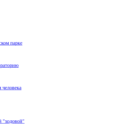
ском парке
ораторию
и человека
й "ходовой"