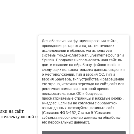
Сб
Вс
Для обеспечения функционирования сайта,
проведения ретаргетинга, статистических
1
2
исследований и обзоров, мы используем
системы “Яндекс.Метрика”, LiveInternetcounter и
8
9
Sputnik. Продолжая использовать наш сайт, вы
даете согласие на обработку файлов cookie и
15
16
следующих пользовательских данных: сведения
о местоположении, тип и версия ОС, тип и
22
23
версия браузера, тип устройства и разрешение
его экрана, источник перехода на сайт, сайт или
29
30
рекламная кампания, с которой пришел
пользователь, язык ОС и браузера,
просматриваемые страницы и нажатые кнопки,
IP-адрес. Если вы не согласны с обработкой
ваших данных, пожалуйста, покиньте сайт.
ки на сайт.
(Согласно ФЗ №152, Статья 9 “Согласие
нтеллектуальной собственностью сайта.
субъекта персональных данных на обработку
его персональных данных”).