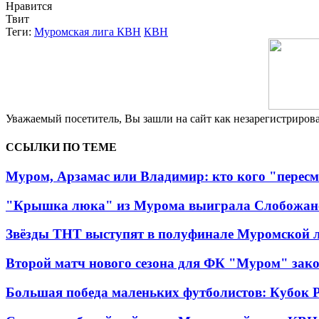
Нравится
Твит
Теги:
Муромская лига КВН
КВН
Уважаемый посетитель, Вы зашли на сайт как незарегистриро
ССЫЛКИ ПО ТЕМЕ
Муром, Арзамас или Владимир: кто кого "пересм
"Крышка люка" из Мурома выиграла Слобожан
Звёзды ТНТ выступят в полуфинале Муромской 
Второй матч нового сезона для ФК "Муром" зак
Большая победа маленьких футболистов: Кубок 