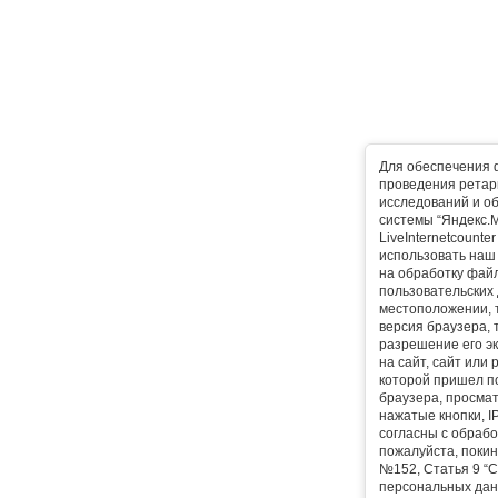
Для обеспечения 
проведения ретарг
исследований и о
системы “Яндекс.М
LiveInternetcounte
использовать наш 
на обработку фай
пользовательских 
местоположении, т
версия браузера, 
разрешение его эк
на сайт, сайт или
которой пришел п
браузера, просма
нажатые кнопки, I
согласны с обрабо
пожалуйста, покин
№152, Статья 9 “С
персональных дан