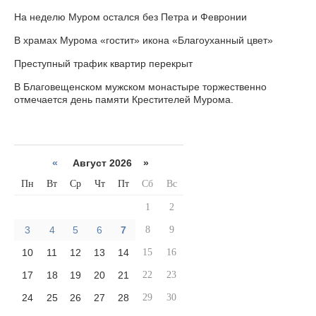
На неделю Муром остался без Петра и Февронии
В храмах Мурома «гостит» икона «Благоуханный цвет»
Преступный трафик квартир перекрыт
В Благовещенском мужском монастыре торжественно
отмечается день памяти Крестителей Мурома.
«
Август 2026 »
Пн
Вт
Ср
Чт
Пт
Сб
Вс
1
2
3
4
5
6
7
8
9
10
11
12
13
14
15
16
17
18
19
20
21
22
23
24
25
26
27
28
29
30