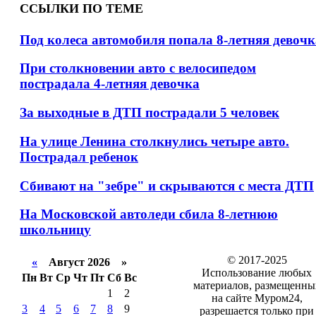
ССЫЛКИ ПО ТЕМЕ
Под колеса автомобиля попала 8-летняя девочк
При столкновении авто с велосипедом
пострадала 4-летняя девочка
За выходные в ДТП пострадали 5 человек
На улице Ленина столкнулись четыре авто.
Пострадал ребенок
Сбивают на "зебре" и скрываются с места ДТП
На Московской автоледи сбила 8-летнюю
школьницу
© 2017-2025
«
Август 2026 »
Использование любых
Пн
Вт
Ср
Чт
Пт
Сб
Вс
материалов, размещенны
1
2
на сайте Муром24,
3
4
5
6
7
8
9
разрешается только при