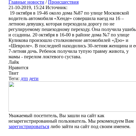
Главные новости
/
Происшествия
21-10-2019, 15:24
Источник:
19 октября в 19-46 около дома №87 по улице Московской
водитель автомобиля «Хенде» совершила наезд на 16 –
летнюю девушку, которая переходила дорогу по не
регулируемому пешеходному переходу. Она получила ушиб
и ссадины. 20 октября в 16-00 в районе дома №7 по улице
Куликова произошло столкновение автомобилей «Дэо» и
«Шевроле». В последней находились 30-летняя женщина и е
7-летняя дочь. Ребенок получила тупую травму живота, у
мамы - перелом локтевого сустава.
Лайк
Нравится
Твит
Теги:
дтп
дети
Уважаемый посетитель, Вы зашли на сайт как
незарегистрированный пользователь. Мы рекомендуем Вам
зарегистрироваться
либо зайти на сайт под своим именем.