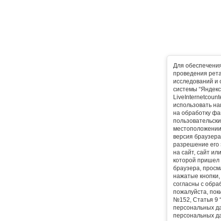
Для обеспечени
проведения рета
исследований и 
системы “Яндекс
LiveInternetcoun
использовать на
на обработку фа
пользовательски
местоположении,
версия браузера,
разрешение его 
на сайт, сайт ил
которой пришел 
браузера, прос
нажатые кнопки, 
согласны с обра
пожалуйста, поки
№152, Статья 9 
персональных да
персональных да