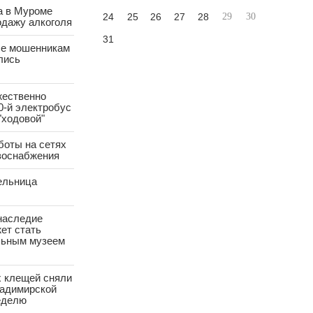
а в Муроме
24
25
26
27
28
29
30
одажу алкоголя
31
е мошенникам
лись
жественно
0-й электробус
"ходовой"
боты на сетях
азоснабжения
ельница
наследие
ет стать
ьным музеем
х клещей сняли
ладимирской
еделю