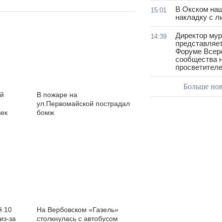
В Окском на
15:01
накладку с л
Директор му
14:39
представляет
Форуме Всер
сообщества н
просветител
Больше но
ой
В пожаре на
ул.Первомайской пострадал
век
бомж
й 10
На Вербовском «Газель»
из-за
столкнулась с автобусом