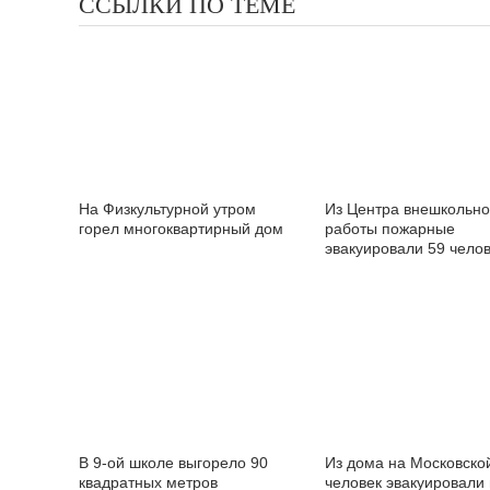
ССЫЛКИ ПО ТЕМЕ
На Физкультурной утром
Из Центра внешкольн
горел многоквартирный дом
работы пожарные
эвакуировали 59 чело
В 9-ой школе выгорело 90
Из дома на Московско
квадратных метров
человек эвакуировали 