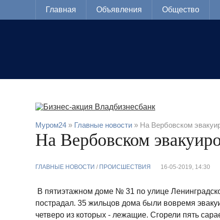
Главная
Объявления
Общество
Муром24
»
Главные новости
» На Вербовском эвакуир
На Вербовском эвакуиро
ГЛАВНЫЕ НОВОСТИ
/
ПРОИСШЕСТВИЯ
16-05-2019, 14:30
В пятиэтажном доме № 31 по улице Ленинградско
пострадал. 35 жильцов дома были вовремя эвакуи
четверо из которых - лежащие. Сгорели пять сар