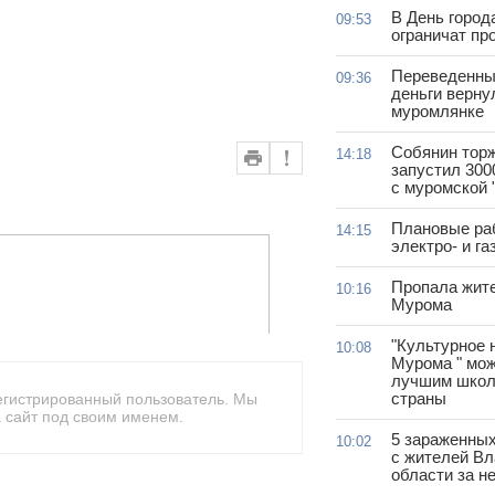
В День город
09:53
ограничат пр
Переведенны
09:36
деньги верну
муромлянке
Собянин тор
14:18
запустил 300
с муромской 
Плановые ра
14:15
электро- и г
Пропала жит
10:16
Мурома
"Культурное 
10:08
Мурома " мож
лучшим школ
страны
егистрированный пользователь. Мы
 сайт под своим именем.
5 зараженны
10:02
с жителей В
области за н