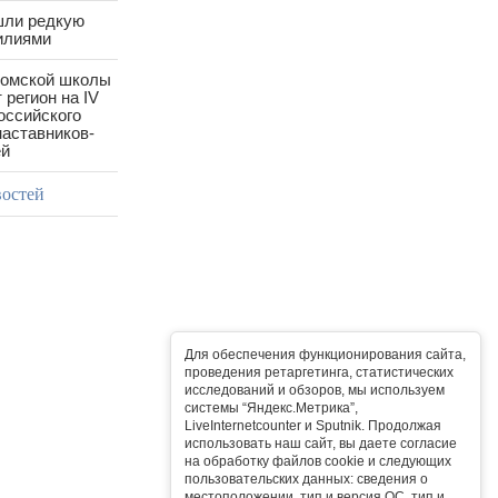
шли редкую
илиями
ромской школы
 регион на IV
оссийского
аставников-
ей
востей
Для обеспечения функционирования сайта,
проведения ретаргетинга, статистических
исследований и обзоров, мы используем
системы “Яндекс.Метрика”,
LiveInternetcounter и Sputnik. Продолжая
использовать наш сайт, вы даете согласие
на обработку файлов cookie и следующих
пользовательских данных: сведения о
местоположении, тип и версия ОС, тип и