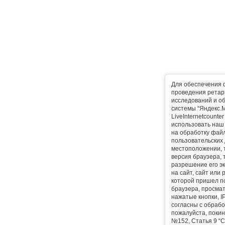
Для обеспечения 
проведения ретарг
исследований и о
системы “Яндекс.М
LiveInternetcounte
использовать наш 
на обработку фай
пользовательских 
местоположении, т
версия браузера, 
разрешение его эк
на сайт, сайт или
которой пришел п
браузера, просма
нажатые кнопки, I
согласны с обрабо
пожалуйста, покин
№152, Статья 9 “С