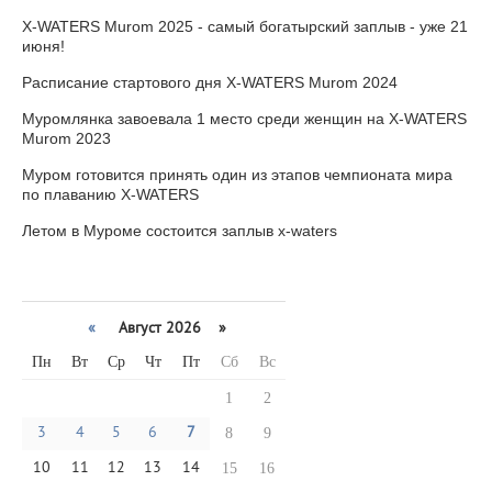
X-WATERS Murom 2025 - самый богатырский заплыв - уже 21
июня!
Расписание стартового дня X-WATERS Murom 2024
Муромлянка завоевала 1 место среди женщин на X-WATERS
Murom 2023
Муром готовится принять один из этапов чемпионата мира
по плаванию X-WATERS
Летом в Муроме состоится заплыв x-waters
«
Август 2026 »
Пн
Вт
Ср
Чт
Пт
Сб
Вс
1
2
3
4
5
6
7
8
9
10
11
12
13
14
15
16