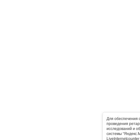
Для обеспечения 
проведения ретарг
исследований и о
системы “Яндекс.М
LiveInternetcounte