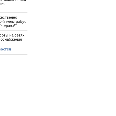
лись
жественно
0-й электробус
"ходовой"
боты на сетях
азоснабжения
востей