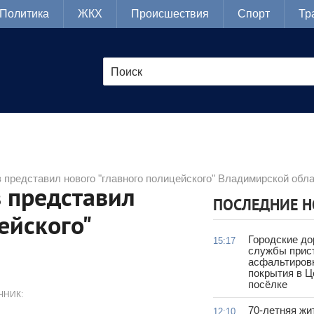
Политика
ЖКХ
Происшествия
Спорт
Тр
представил нового "главного полицейского" Владимирской обл
 представил
ПОСЛЕДНИЕ 
ейского"
Городские д
15:17
службы прис
асфальтиров
покрытия в 
посёлке
ЧНИК:
70-летняя жи
12:10