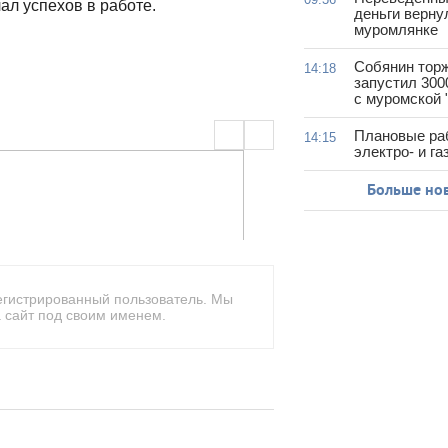
ал успехов в работе.
деньги верну
муромлянке
Собянин тор
14:18
запустил 300
с муромской 
Плановые ра
14:15
электро- и г
Больше но
егистрированный пользователь. Мы
 сайт под своим именем.