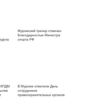
Муромский тренер отмечен
Благодарностью Министра
тдела
спорта РФ
ий»
ь КПДМ
В Муроме отметили День
тылев
сотрудников
т
правоохранительных органов
и