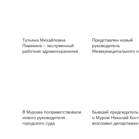
Татьяна Михайловна
Представлен новый
Пивикина – заслуженный
руководитель
работник здравоохранения
Межмуниципального о
РФ!
МВД России «Муромск
В Муроме поприветствовали
Бывший председател
нового руководителя
о.Муром Николай Кос
городского суда
возглавил департамен
молодёжной политики
Владимирской област