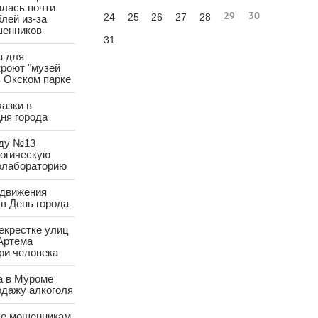
лась почти
29
30
24
25
26
27
28
лей из-за
шенников
31
а для
роют "музей
в Окском парке
азки в
ня города
аду №13
логическую
олабораторию
 движения
в День города
екрестке улиц
Артема
ри человека
а в Муроме
одажу алкоголя
е мошенникам