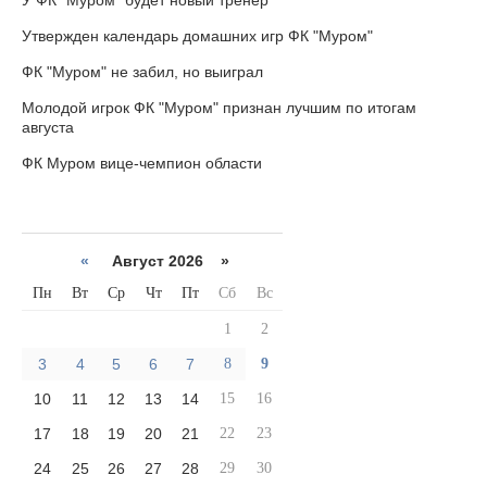
У ФК "Муром" будет новый тренер
Утвержден календарь домашних игр ФК "Муром"
ФК "Муром" не забил, но выиграл
Молодой игрок ФК "Муром" признан лучшим по итогам
августа
ФК Муром вице-чемпион области
«
Август 2026 »
Пн
Вт
Ср
Чт
Пт
Сб
Вс
1
2
3
4
5
6
7
8
9
10
11
12
13
14
15
16
17
18
19
20
21
22
23
24
25
26
27
28
29
30