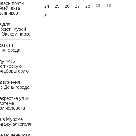
лась почти
29
30
24
25
26
27
28
лей из-за
шенников
31
а для
роют "музей
в Окском парке
азки в
ня города
аду №13
логическую
олабораторию
 движения
в День города
екрестке улиц
Артема
ри человека
а в Муроме
одажу алкоголя
е мошенникам