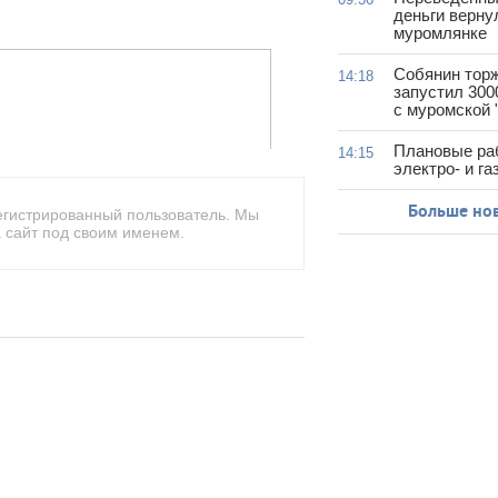
деньги верну
муромлянке
Собянин тор
14:18
запустил 300
с муромской 
Плановые ра
14:15
электро- и г
Больше но
егистрированный пользователь. Мы
 сайт под своим именем.