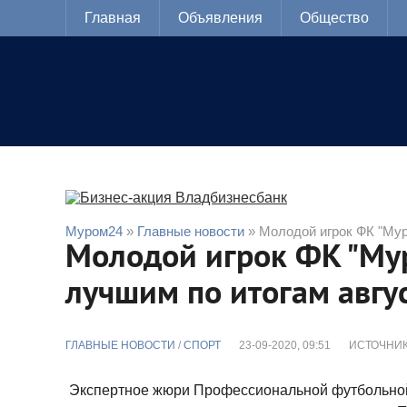
Главная
Объявления
Общество
Муром24
»
Главные новости
» Молодой игрок ФК "Мур
Молодой игрок ФК "Му
лучшим по итогам авгу
ГЛАВНЫЕ НОВОСТИ
/
CПОРТ
23-09-2020, 09:51
ИСТОЧНИК
Экспертное жюри Профессиональной футбольной