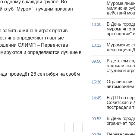
о одному в каждой группе. Во
Мурома лиши
миллиона руб
ый клуб "Муром", лучшим признан
действий мо
В День город
10:30
муромлян отк
а забитых мяча в играх против
археологии" 
месячно определяют главные
Муромские ск
вершении ОЛИМП – Первенства
10:12
декорациях Д
ммируются и определяются лучшие в
В детском с
09:50
открыли эко
студию и агр
нда проведёт 26 сентября на своём
Ограничения
15:36
автомобилей 
В ДТП на пер
14:45
Советская и 
пострадали т
В День город
09:53
ограничат пр
Переведенны
09:36