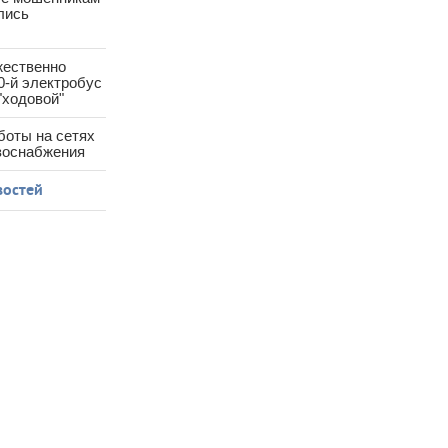
лись
жественно
0-й электробус
"ходовой"
боты на сетях
азоснабжения
востей