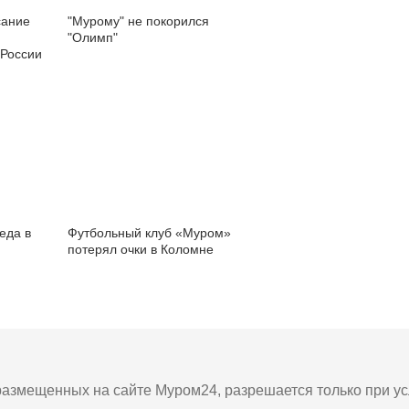
сание
"Мурому" не покорился
"Олимп"
 России
еда в
Футбольный клуб «Муром»
потерял очки в Коломне
азмещенных на сайте Муром24, разрешается только при усл