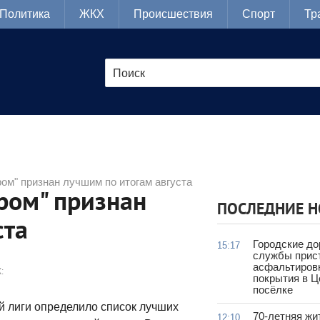
Политика
ЖКХ
Происшествия
Спорт
Тр
ом" признан лучшим по итогам августа
ром" признан
ПОСЛЕДНИЕ 
ста
Городские д
15:17
службы прис
асфальтиров
:
покрытия в 
посёлке
 лиги определило список лучших
70-летняя жи
12:10