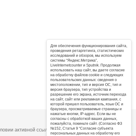
Для обеспечения функционирования сайта,
проведения ретаргетинга, статистических
исследований и обзоров, мы используем
системы “Яндекс.Метрика”,
LiveInternetcounter и Sputnik. Продолжая
использовать наш сайт, вы даете согласие
на обработку файлов cookie и следующих
пользовательских данных: сведения о
местоположении, тип и версия ОС, тип и
версия браузера, тип устройства и
разрешение его экрана, источник перехода
на сайт, сайт или рекламная кампания, с
которой пришел пользователь, язык ОС и
браузера, просматриваемые страницы и
нажатые кнопки, IP-адрес. Если вы не
согласны с обработкой ваших данных,
пожалуйста, покиньте сайт. (Согласно ФЗ
№152, Статья 9 “Согласие субъекта
овии активной ссылки на сайт.
персональных данных на обработку его