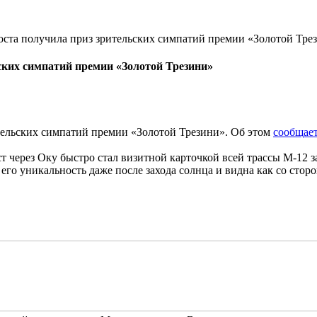
оста получила приз зрительских симпатий премии «Золотой Тре
ских симпатий премии «Золотой Трезини»
тельских симпатий премии «Золотой Трезини». Об этом
сообщает
 через Оку быстро стал визитной карточкой всей трассы М-12 за
его уникальность даже после захода солнца и видна как со стор