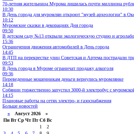
70-летняя жительница Мурома лишилась почти миллиона рубле
10:30
В День города для муромлян откроют "музей археологии" в Ок
10:12
Муромские сказки в декорациях Дня города
09:50
В детском саду №13 открыли экологическую студию и агролаб
15:36
Ограничения движения автомобилей в День города
14:45
В ДТП на перекрестке улиц Советская и Артема пострадали тр
09:53
В День города в Муроме ограничат продажу алкоголя
09:36
Переведенные мошенникам деньги вернулись муромлянке
14:18
Собянин торжественно запустил 3000-й электробус с муромско
14:15
Плановые работы на сетях электро- и газоснабжения
Больше новостей
«
Август 2026 »
Пн
Вт
Ср
Чт
Пт
Сб
Вс
1
2
3
4
5
6
7
8
9