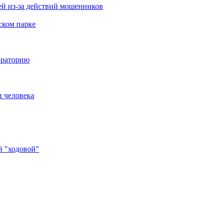
й из-за действий мошенников
ском парке
ораторию
и человека
й "ходовой"