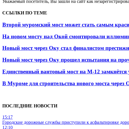
Уважаемый посетитель, Вы зашли на сайт как незарегистриро
ССЫЛКИ ПО ТЕМЕ
Второй муромский мост может стать самым красив
На новом мосту над Окой смонтировали иллюмин
Новый мост через Оку стал финалистом престиж
Новый мост через Оку прошел испытания на про
Единственный вантовый мост на М-12 замкнётся 
В Муроме для строительства нового моста через 
ПОСЛЕДНИЕ НОВОСТИ
15:17
Городские дорожные службы приступили к асфальтировке дор
12:10