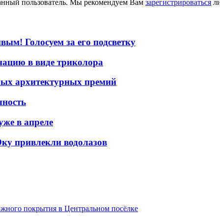
ванный пользователь. Мы рекомендуем Вам
зарегистрироваться
ли
ым! Голосуем за его подсветку
ацию в виде триколора
ных архитектурных премий
чность
уже в апреле
Оку привлекли водолазов
ожного покрытия в Центральном посёлке