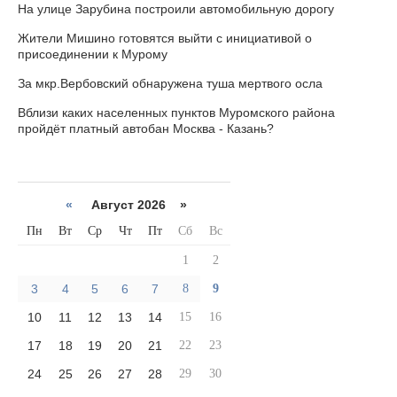
На улице Зарубина построили автомобильную дорогу
Жители Мишино готовятся выйти с инициативой о
присоединении к Мурому
За мкр.Вербовский обнаружена туша мертвого осла
Вблизи каких населенных пунктов Муромского района
пройдёт платный автобан Москва - Казань?
«
Август 2026 »
Пн
Вт
Ср
Чт
Пт
Сб
Вс
1
2
3
4
5
6
7
8
9
10
11
12
13
14
15
16
17
18
19
20
21
22
23
24
25
26
27
28
29
30