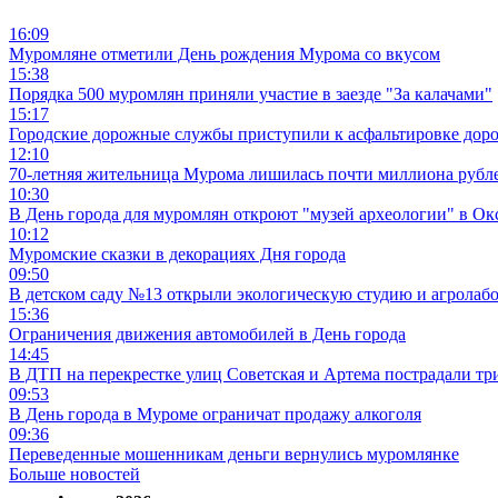
16:09
Муромляне отметили День рождения Мурома со вкусом
15:38
Порядка 500 муромлян приняли участие в заезде "За калачами"
15:17
Городские дорожные службы приступили к асфальтировке дор
12:10
70-летняя жительница Мурома лишилась почти миллиона рубле
10:30
В День города для муромлян откроют "музей археологии" в Ок
10:12
Муромские сказки в декорациях Дня города
09:50
В детском саду №13 открыли экологическую студию и агролаб
15:36
Ограничения движения автомобилей в День города
14:45
В ДТП на перекрестке улиц Советская и Артема пострадали тр
09:53
В День города в Муроме ограничат продажу алкоголя
09:36
Переведенные мошенникам деньги вернулись муромлянке
Больше новостей