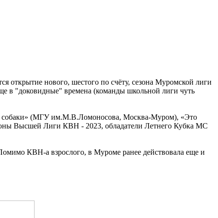
тся открытие нового, шестого по счёту, сезона Муромской лиги
еще в "доковидные" времена (команды школьной лиги чуть
ая собаки» (МГУ им.М.В.Ломоносова, Москва-Муром), «Это
оны Высшей Лиги КВН - 2023, обладатели Летнего Кубка МС
Помимо КВН-а взрослого, в Муроме ранее действовала еще и