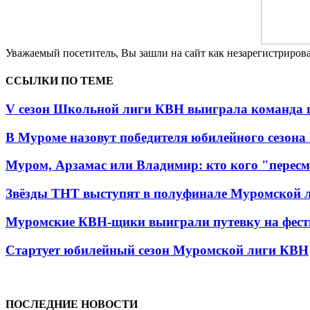
Уважаемый посетитель, Вы зашли на сайт как незарегистриро
ССЫЛКИ ПО ТЕМЕ
V сезон Школьной лиги КВН выиграла команда
В Муроме назовут победителя юбилейного сезо
Муром, Арзамас или Владимир: кто кого "пересм
Звёзды ТНТ выступят в полуфинале Муромской 
Муромские КВН-щики выиграли путевку на фест
Стартует юбилейный сезон Муромской лиги КВН
ПОСЛЕДНИЕ НОВОСТИ