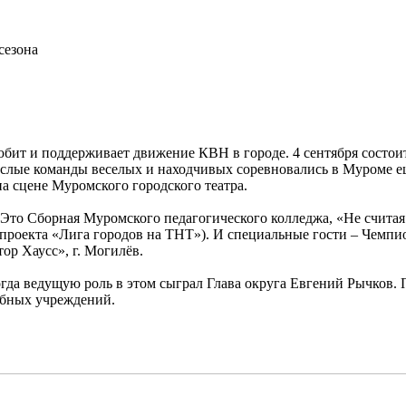
сезона
юбит и поддерживает движение КВН в городе. 4 сентября состои
рослые команды веселых и находчивых соревновались в Муроме 
на сцене Муромского городского театра.
. Это Сборная Муромского педагогического колледжа, «Не счит
роекта «Лига городов на ТНТ»). И специальные гости – Чемпи
ор Хаусс», г. Могилёв.
да ведущую роль в этом сыграл Глава округа Евгений Рычков. 
ебных учреждений.