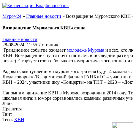
Муром24
»
Главные новости
» Возвращение Муромского КВН-
Возвращение Муромского КВН-сезона
Главные новости
28-08-2024, 11:55
Источник:
Грандиозное событие ожидает
молодежь Мурома
и всех, кто л
КВН. Возвращение спустя почти пять лет, в последний раз вз
позже). Стартует сезон с большого юмористического концерта 
Радовать выступлениями муромского зрителя будут 4 команды
Люда говорит» (Владимирский филиал РАНХиГС – участники п
КВН – 2024, участники шоу «Концерты» на ТНТ – 2023 – «Докт
Напомним, движение КВН в Муроме возродили в 2014 году. Тог
школьная лига: в юморе соревновались команды различных уч
Лайк
Нравится
Твит
Теги:
КВН