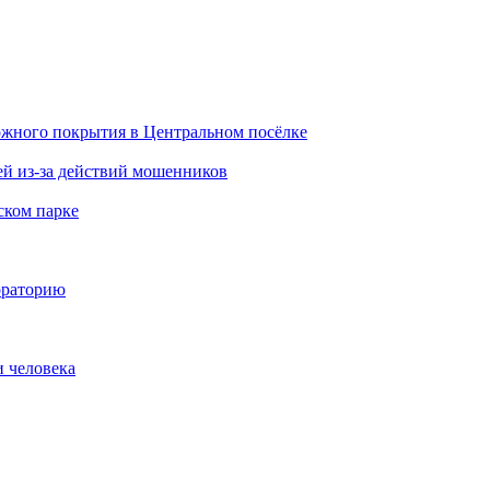
ожного покрытия в Центральном посёлке
й из-за действий мошенников
ском парке
ораторию
и человека