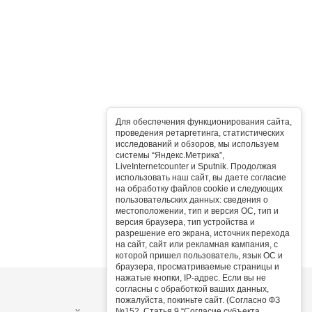
Для обеспечения функционирования сайта,
проведения ретаргетинга, статистических
исследований и обзоров, мы используем
системы “Яндекс.Метрика”,
LiveInternetcounter и Sputnik. Продолжая
использовать наш сайт, вы даете согласие
на обработку файлов cookie и следующих
пользовательских данных: сведения о
местоположении, тип и версия ОС, тип и
версия браузера, тип устройства и
разрешение его экрана, источник перехода
на сайт, сайт или рекламная кампания, с
которой пришел пользователь, язык ОС и
браузера, просматриваемые страницы и
нажатые кнопки, IP-адрес. Если вы не
согласны с обработкой ваших данных,
пожалуйста, покиньте сайт. (Согласно ФЗ
№152, Статья 9 “Согласие субъекта