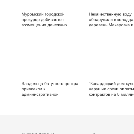
Муромский городской
Некачественную воду
прокурор добивается
обнаружили в колодца
возмещения денежных
деревень Макаровка и
средств в пользу
Стригино
родственников умершего
пациента
Владельца батутного центра
"Ковардицкий дом кул
привлекли к
нарушил сроки оплаты
административной
контрактов на 8 милл
ответственности из-за
рублей
нарушений пожарной
безопасности