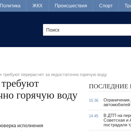
Политика
ЖКХ
Происшествия
Спорт
Тр
 требуют перерасчет за недостаточно горячую воду
 требуют
ПОСЛЕДНИЕ
очно горячую воду
Ограничения
15:36
автомобилей 
В ДТП на пер
14:45
Советская и 
пострадали т
роверка исполнения