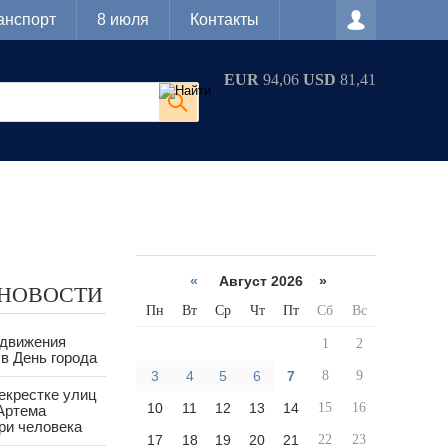
анспорт
8 июля
Контакты
EUR
94,06
USD
81,41
«
Август 2026 »
 НОВОСТИ
Пн
Вт
Ср
Чт
Пт
Сб
Вс
 движения
1
2
в День города
3
4
5
6
7
8
9
екрестке улиц
10
11
12
13
14
15
16
Артема
ри человека
17
18
19
20
21
22
23