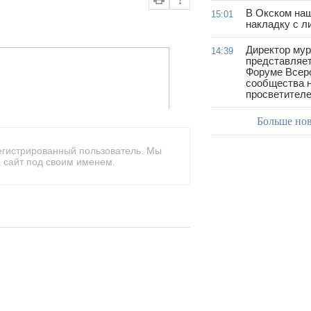
В Окском на
15:01
накладку с л
Директор му
14:39
представляет
Форуме Всер
сообщества н
просветител
Больше но
егистрированный пользователь. Мы
 сайт под своим именем.