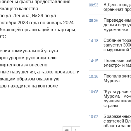
выявлены факты предоставления
В День город
09:53
жащего качества.
ограничат пр
о ул. Ленина, № 39 по ул.
Переведенны
09:36
 октября 2023 года по январь 2024
деньги верну
муромлянке
абжающей организаций в квартиры,
°С.
Собянин тор
14:18
запустил 300
с муромской 
ения коммунальной услуга
 прокурором руководителю
Плановые ра
14:15
иртеплогаз» внесено
электро- и г
ные нарушения, а также произвести
Пропала жит
10:16
ежащим образом оказанную
Мурома
цов находится на контроле
"Культурное 
10:08
Мурома " мож
лучшим школ
страны
5 зараженны
10:02
с жителей В
области за н