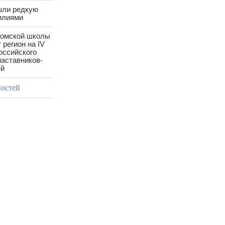
шли редкую
илиями
ромской школы
 регион на IV
оссийского
аставников-
ей
востей