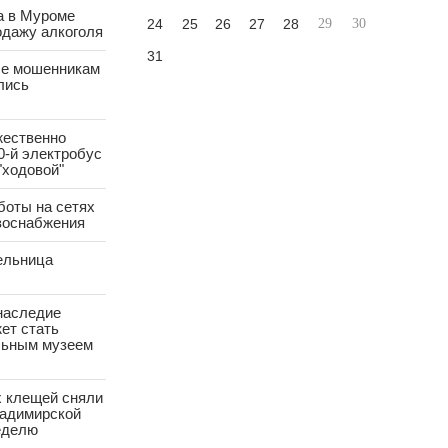
а в Муроме
24
25
26
27
28
29
30
одажу алкоголя
31
е мошенникам
лись
жественно
0-й электробус
"ходовой"
боты на сетях
азоснабжения
ельница
наследие
ет стать
ьным музеем
х клещей сняли
ладимирской
еделю