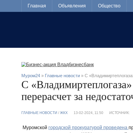
Главная
Объявления
Общество
Муром24
»
Главные новости
» С «Владимиртеплогаза»
С «Владимиртеплогаза»
перерасчет за недостат
ГЛАВНЫЕ НОВОСТИ
/
ЖКХ
13-02-2024, 11:50
ИСТОЧНИК:
Муромской
городской прокуратурой проведена
п