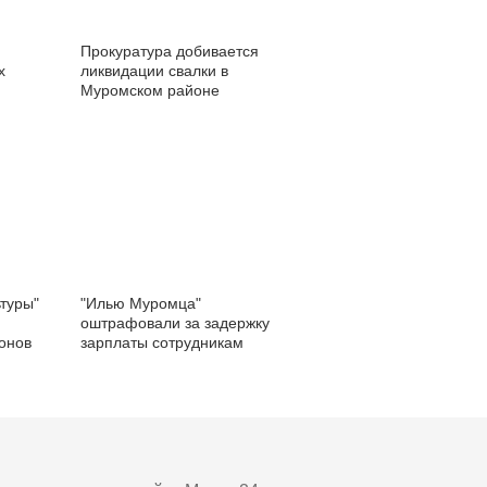
Прокуратура добивается
х
ликвидации свалки в
Муромском районе
ьтуры"
"Илью Муромца"
оштрафовали за задержку
ионов
зарплаты сотрудникам