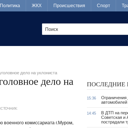
Политика
ЖКХ
Происшествия
Спорт
Тр
головное дело на уклониста
головное дело на
ПОСЛЕДНИЕ
Ограничения
15:36
автомобилей 
ИСТОЧНИК:
В ДТП на пер
14:45
Советская и 
пострадали т
 военного комиссариата г.Муром,