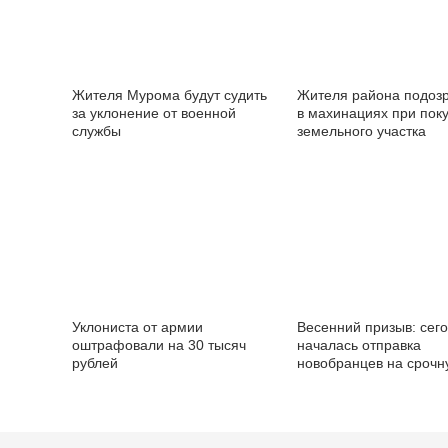
Жителя Мурома будут судить
Жителя района подоз
за уклонение от военной
в махинациях при пок
службы
земельного участка
Уклониста от армии
Весенний призыв: сег
оштрафовали на 30 тысяч
началась отправка
рублей
новобранцев на срочн
службу