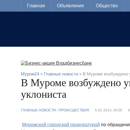
Главная
Объявления
Общество
Муром24
»
Главные новости
» В Муроме возбуждено у
В Муроме возбуждено у
уклониста
ГЛАВНЫЕ НОВОСТИ
/
ПРОИСШЕСТВИЯ
5-02-2024, 09:08
Муромской городской прокуратурой
по обращению