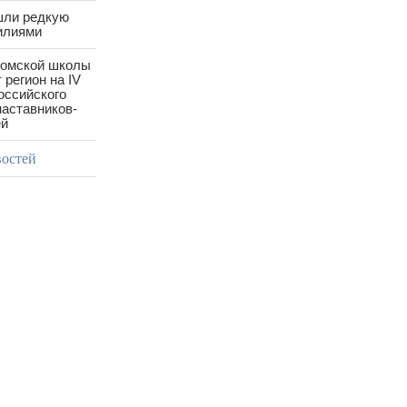
шли редкую
илиями
ромской школы
 регион на IV
оссийского
аставников-
ей
востей