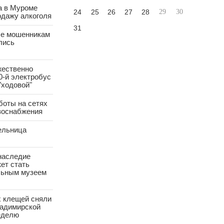
а в Муроме
24
25
26
27
28
29
30
одажу алкоголя
31
е мошенникам
лись
жественно
0-й электробус
"ходовой"
боты на сетях
азоснабжения
ельница
наследие
ет стать
ьным музеем
х клещей сняли
ладимирской
еделю