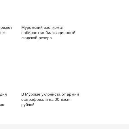
ревают
Муромский военкомат
упке
набирает мобилизационный
людской резерв
одня
В Муроме уклониста от армии
оштрафовали на 30 тысяч
ую
рублей