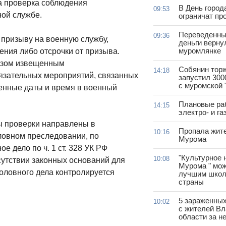
а проверка соблюдения
В День город
09:53
ной службе.
ограничат пр
Переведенны
09:36
 призыву на военную службу,
деньги верну
муромлянке
ния либо отсрочки от призыва.
разом извещенным
Собянин тор
14:18
язательных мероприятий, связанных
запустил 300
с муромской 
ченные даты и время в военный
Плановые ра
14:15
электро- и г
лы проверки направлены в
Пропала жит
10:16
ловном преследовании, по
Мурома
е дело по ч. 1 ст. 328 УК РФ
"Культурное 
10:08
сутствии законных оснований для
Мурома " мож
оловного дела контролируется
лучшим школ
страны
5 зараженны
10:02
с жителей В
области за н