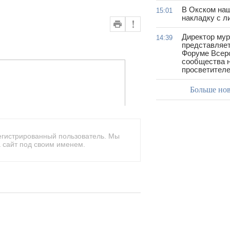
В Окском на
15:01
накладку с л
Директор му
14:39
представляет
Форуме Всер
сообщества н
просветител
Больше но
егистрированный пользователь. Мы
 сайт под своим именем.