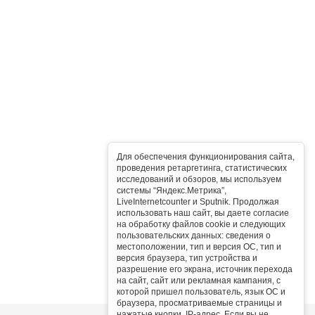
Для обеспечения функционирования сайта,
проведения ретаргетинга, статистических
исследований и обзоров, мы используем
системы “Яндекс.Метрика”,
LiveInternetcounter и Sputnik. Продолжая
использовать наш сайт, вы даете согласие
на обработку файлов cookie и следующих
пользовательских данных: сведения о
местоположении, тип и версия ОС, тип и
версия браузера, тип устройства и
разрешение его экрана, источник перехода
на сайт, сайт или рекламная кампания, с
которой пришел пользователь, язык ОС и
браузера, просматриваемые страницы и
нажатые кнопки, IP-адрес. Если вы не